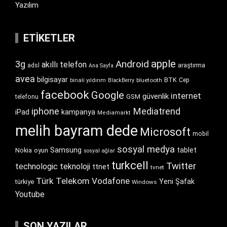
Yazılım
ETIKETLER
apple
Android
3g
akıllı telefon
araştırma
adsl
Ana Sayfa
avea
bilgisayar
BTK
bluetooth
Cep
binali yıldırım
BlackBerry
facebook
Google
internet
güvenlik
GSM
telefonu
iphone
Mediatrend
iPad
kampanya
Mediamarkt
melih bayram dede
Microsoft
mobil
sosyal medya
Samsung
tablet
Nokia
oyun
sosyal ağlar
turkcell
Twitter
technologic
teknoloji
ttnet
tvnet
Türk Telekom
Vodafone
Yeni Şafak
türkiye
Windows
Youtube
SON YAZILAR