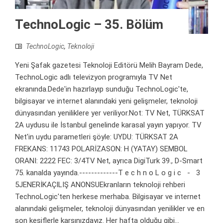
TechnoLogic – 35. Bölüm
TechnoLogic
,
Teknoloji
Yeni Şafak gazetesi Teknoloji Editörü Melih Bayram Dede,
TechnoLogic adlı televizyon programıyla TV Net
ekranında.Dede'in hazırlayıp sunduğu TechnoLogic'te,
bilgisayar ve internet alanındaki yeni gelişmeler, teknoloji
dünyasından yeniliklere yer veriliyor.Not: TV Net, TÜRKSAT
2A uydusu ile İstanbul genelinde karasal yayın yapıyor. TV
Net'in uydu parametleri şöyle: UYDU: TÜRKSAT 2A
FREKANS: 11743 POLARİZASON: H (YATAY) SEMBOL
ORANI: 2222 FEC: 3/4TV Net, ayrıca DigiTurk 39., D-Smart
75. kanalda yayında.-------------T e c h n o L o g i c - 3
5JENERİKAÇILIŞ ANONSUEkranların teknoloji rehberi
TechnoLogic'ten herkese merhaba. Bilgisayar ve internet
alanındaki gelişmeler, teknoloji dünyasından yenilikler ve en
son keşiflerle karşınızdayız. Her hafta olduğu gibi...