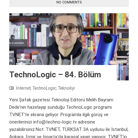
NO COMMENTS
TechnoLogic – 84. Bölüm
İnternet
,
TechnoLogic
,
Teknoloji
Yeni Şafak gazetesi Teknoloji Editörü Melih Bayram
Dede'nin hazırlayıp sunduğu TechnoLogic programı
TVNET'te ekrana geliyor. Programla ilgili görüş ve
önerilerinizi info@techno-logic.tv adresine
yazabilirsiniz.Not: TVNET, TÜRKSAT 3A uydusu ile İstanbul,
Ankara, İzmir ve Isparta'da karasal yayın yapıyor. TVNET'in