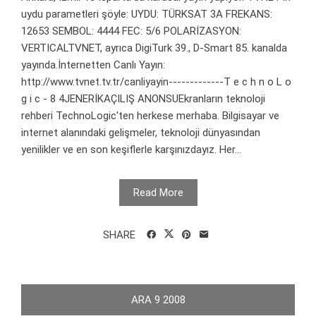
uydu parametleri şöyle: UYDU: TÜRKSAT 3A FREKANS:
12653 SEMBOL: 4444 FEC: 5/6 POLARİZASYON:
VERTICALTVNET, ayrıca DigiTurk 39., D-Smart 85. kanalda
yayında.İnternetten Canlı Yayın:
http://www.tvnet.tv.tr/canliyayin-------------T e c h n o L o
g i c - 8 4JENERİKAÇILIŞ ANONSUEkranların teknoloji
rehberi TechnoLogic'ten herkese merhaba. Bilgisayar ve
internet alanındaki gelişmeler, teknoloji dünyasından
yenilikler ve en son keşiflerle karşınızdayız. Her...
Read More
SHARE
ARA
9
2008