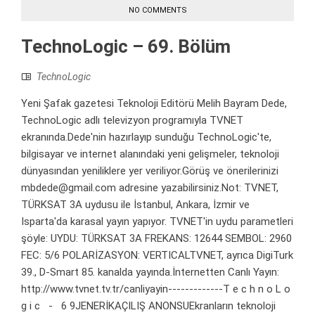
NO COMMENTS
TechnoLogic – 69. Bölüm
TechnoLogic
Yeni Şafak gazetesi Teknoloji Editörü Melih Bayram Dede,
TechnoLogic adlı televizyon programıyla TVNET
ekranında.Dede'nin hazırlayıp sunduğu TechnoLogic'te,
bilgisayar ve internet alanındaki yeni gelişmeler, teknoloji
dünyasından yeniliklere yer veriliyor.Görüş ve önerilerinizi
mbdede@gmail.com adresine yazabilirsiniz.Not: TVNET,
TÜRKSAT 3A uydusu ile İstanbul, Ankara, İzmir ve
Isparta'da karasal yayın yapıyor. TVNET'in uydu parametleri
şöyle: UYDU: TÜRKSAT 3A FREKANS: 12644 SEMBOL: 2960
FEC: 5/6 POLARİZASYON: VERTICALTVNET, ayrıca DigiTurk
39., D-Smart 85. kanalda yayında.İnternetten Canlı Yayın:
http://www.tvnet.tv.tr/canliyayin-------------T e c h n o L o
g i c - 6 9JENERİKAÇILIŞ ANONSUEkranların teknoloji