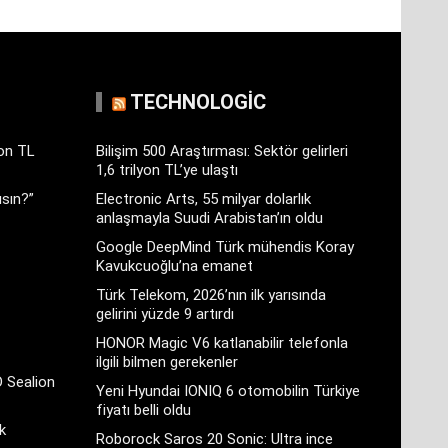
TECHNOLOGIC
yon TL
Bilişim 500 Araştırması: Sektör gelirleri
1,6 trilyon TL’ye ulaştı
sın?”
Electronic Arts, 55 milyar dolarlık
anlaşmayla Suudi Arabistan’ın oldu
Google DeepMind Türk mühendis Koray
Kavukcuoğlu’na emanet
Türk Telekom, 2026’nın ilk yarısında
gelirini yüzde 9 artırdı
HONOR Magic V6 katlanabilir telefonla
ilgili bilmen gerekenler
D Sealion
Yeni Hyundai IONIQ 6 otomobilin Türkiye
fiyatı belli oldu
k
Roborock Saros 20 Sonic: Ultra ince