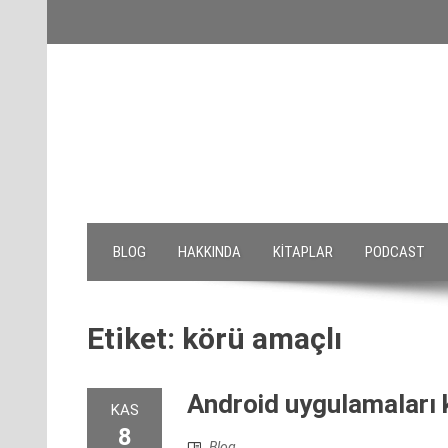
Skip
to
content
BLOG
HAKKINDA
KITAPLAR
PODCAST
Etiket:
körü amaçlı
Android uygulamaları ki
KAS
8
Blog