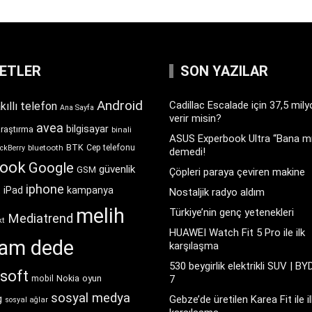
KETLER
SON YAZILAR
Android
Cadillac Escalade için 37,5 mil
kıllı telefon
Ana Sayfa
verir misin?
avea
bilgisayar
araştırma
binali
ASUS Experbook Ultra “Bana mı
BTK
bluetooth
Cep telefonu
ckBerry
demedi!
book
Google
güvenlik
GSM
Çöpleri paraya çeviren makine
iphone
t
iPad
kampanya
Nostaljik radyo aldım
melih
Türkiye’nin genç yetenekleri
Mediatrend
kt
HUAWEI Watch Fit 5 Pro ile ilk
ram dede
karşılaşma
530 beygirlik elektrikli SUV | BY
soft
Nokia
oyun
7
mobil
sosyal medya
g
Gebze’de üretilen Karea Fit ile il
sosyal ağlar