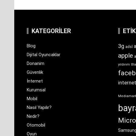
KATEGORILER
ETI
3g
Blog
a
adsl
Dijital Oyuncaklar
apple
Donanim
yıldırım
Bla
face
Güvenlik
İnternet
interne
Kurumsal
Mediamar
Mobil
bay
Nasıl Yapılır?
Nedir?
Micro
Otomobil
Samsun
Oyun