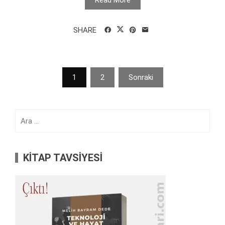
Read More
SHARE
Yazı
1
2
Sonraki
sayfalaması
Arama:
KİTAP TAVSİYESİ