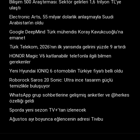
Bilişim 500 Araştırması: Sektör gelirleri 1,6 trilyon TL’ye
ulaştı
Electronic Arts, 55 milyar dolarlık anlaşmayla Suudi
Arabistan’ın oldu
Google DeepMind Türk mühendis Koray Kavukcuoğlu’na
emanet
Türk Telekom, 2026’nın ilk yarısında gelirini yüzde 9 artırdı
HONOR Magic V6 katlanabilir telefonla ilgili bilmen
gerekenler
Yeni Hyundai IONIQ 6 otomobilin Türkiye fiyatı belli oldu
Roborock Saros 20 Sonic: Ultra ince tasarım güçlü
temizlikle buluşuyor
WhatsApp grup sohbetlerine gelişmiş anketler ve @herkes
özelliği geldi
Sporda yeni sezon TV+’tan izlenecek
Ağustos ayı boyunca eğlencenin adresi Tivibu