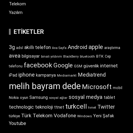
Telekom
Yazılım
ETIKETLER
apple
Android
3g
akıllı telefon
araştırma
adsl
Ana Sayfa
avea
bilgisayar
BTK
bluetooth
Cep
binali yıldırım
BlackBerry
facebook
Google
internet
güvenlik
GSM
telefonu
iphone
Mediatrend
iPad
kampanya
Mediamarkt
melih bayram dede
Microsoft
mobil
sosyal medya
Samsung
tablet
Nokia
oyun
sosyal ağlar
turkcell
Twitter
technologic
teknoloji
ttnet
tvnet
Türk Telekom
Vodafone
Yeni Şafak
türkiye
Windows
Youtube