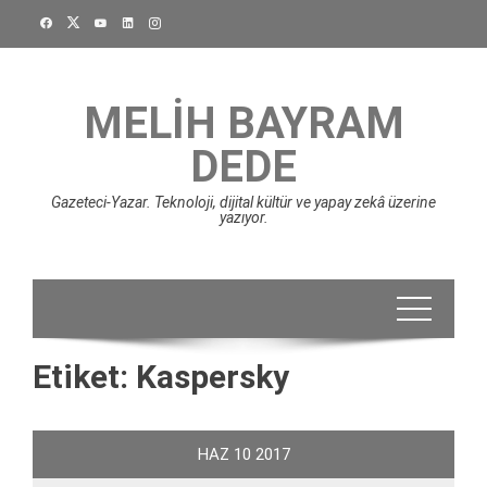
Skip
to
content
MELIH BAYRAM
DEDE
Gazeteci-Yazar. Teknoloji, dijital kültür ve yapay zekâ üzerine
yazıyor.
Etiket:
Kaspersky
HAZ
10
2017