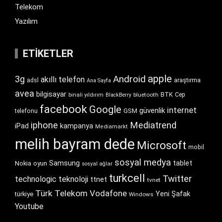
Telekom
Yazılım
ETIKETLER
apple
Android
3g
akıllı telefon
araştırma
adsl
Ana Sayfa
avea
bilgisayar
BTK
bluetooth
Cep
binali yıldırım
BlackBerry
facebook
Google
internet
güvenlik
GSM
telefonu
iphone
Mediatrend
iPad
kampanya
Mediamarkt
melih bayram dede
Microsoft
mobil
sosyal medya
Samsung
tablet
Nokia
oyun
sosyal ağlar
turkcell
Twitter
technologic
teknoloji
ttnet
tvnet
Türk Telekom
Vodafone
Yeni Şafak
türkiye
Windows
Youtube