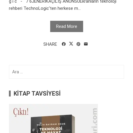
g i c - 7 6JENERİKAÇILIŞ ANONSUEkranların teknoloji
rehberi TechnoLogic'ten herkese m...
Read More
SHARE
Arama:
KİTAP TAVSİYESİ