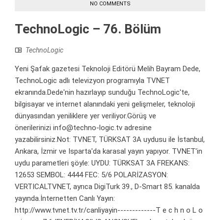
NO COMMENTS
TechnoLogic – 76. Bölüm
TechnoLogic
Yeni Şafak gazetesi Teknoloji Editörü Melih Bayram Dede,
TechnoLogic adlı televizyon programıyla TVNET
ekranında.Dede'nin hazırlayıp sunduğu TechnoLogic'te,
bilgisayar ve internet alanındaki yeni gelişmeler, teknoloji
dünyasından yeniliklere yer veriliyor.Görüş ve
önerilerinizi info@techno-logic.tv adresine
yazabilirsiniz.Not: TVNET, TÜRKSAT 3A uydusu ile İstanbul,
Ankara, İzmir ve Isparta'da karasal yayın yapıyor. TVNET'in
uydu parametleri şöyle: UYDU: TÜRKSAT 3A FREKANS:
12653 SEMBOL: 4444 FEC: 5/6 POLARİZASYON:
VERTICALTVNET, ayrıca DigiTurk 39., D-Smart 85. kanalda
yayında.İnternetten Canlı Yayın:
http://www.tvnet.tv.tr/canliyayin-------------T e c h n o L o