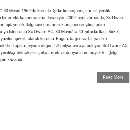
 30 Mayıs 1969'da kuruldu. Şirketin başarısı, sürekli yenilik
 bir nitelik kazanmasına dayanıyor. 2009, aynı zamanda, Software
teknolojik yenilik dalgasını sürdürerek beşinci on yılına adım
nya lideri olan Software AG, 30 Mayıs'ta 40. yılını kutladı. Şirket,
yazılım şirketi olarak kuruldu. Bugün, bağımsız bir yazılım
rketin toplam piyasa değeri 1,4 milyar avroyu buluyor. Software AG,
nilikçi teknolojiler geliştirerek ve dünyanın en büyük BT (bilgi
arı kazandı....
Read More