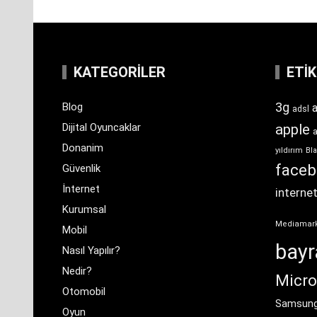
KATEGORILER
ETI
3g
Blog
a
adsl
Dijital Oyuncaklar
apple
Donanim
yıldırım
Bla
face
Güvenlik
İnternet
interne
Kurumsal
Mediamar
Mobil
bay
Nasıl Yapılır?
Nedir?
Micro
Otomobil
Samsun
Oyun