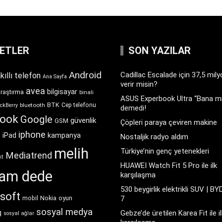
KETLER
SON YAZILAR
Android
Cadillac Escalade için 37,5 mil
kıllı telefon
Ana Sayfa
verir misin?
avea
bilgisayar
araştırma
binali
ASUS Experbook Ultra “Bana mı
BTK
bluetooth
Cep telefonu
ckBerry
demedi!
book
Google
güvenlik
GSM
Çöpleri paraya çeviren makine
iphone
t
iPad
kampanya
Nostaljik radyo aldım
melih
Türkiye’nin genç yetenekleri
Mediatrend
kt
HUAWEI Watch Fit 5 Pro ile ilk
ram dede
karşılaşma
530 beygirlik elektrikli SUV | BY
soft
Nokia
oyun
7
mobil
sosyal medya
g
Gebze’de üretilen Karea Fit ile il
sosyal ağlar