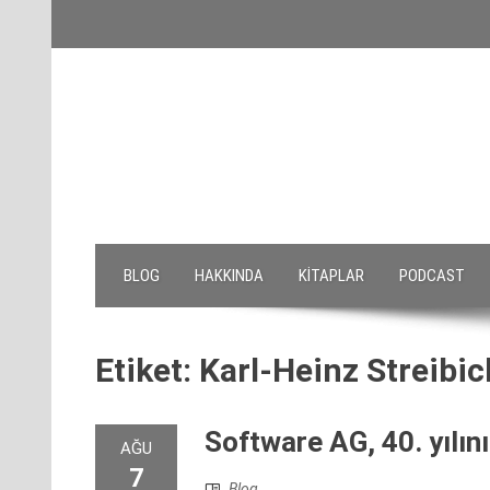
Skip
to
content
BLOG
HAKKINDA
KITAPLAR
PODCAST
Etiket:
Karl-Heinz Streibic
Software AG, 40. yılını
AĞU
7
Blog