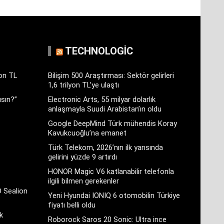
TECHNOLOGIC
yon TL
Bilişim 500 Araştırması: Sektör gelirleri
1,6 trilyon TL’ye ulaştı
sın?”
Electronic Arts, 55 milyar dolarlık
anlaşmayla Suudi Arabistan’ın oldu
Google DeepMind Türk mühendis Koray
Kavukcuoğlu’na emanet
Türk Telekom, 2026’nın ilk yarısında
gelirini yüzde 9 artırdı
HONOR Magic V6 katlanabilir telefonla
ilgili bilmen gerekenler
D Sealion
Yeni Hyundai IONIQ 6 otomobilin Türkiye
fiyatı belli oldu
k
Roborock Saros 20 Sonic: Ultra ince