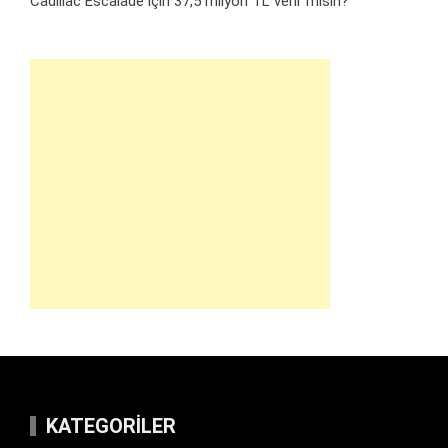
Cadillac Escalade için 37,5 milyon TL verir misin?
KATEGORILER