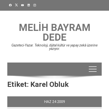
Skip
to
content
MELIH BAYRAM
DEDE
Gazeteci-Yazar. Teknoloji, dijital kültür ve yapay zekâ üzerine
yazıyor.
Etiket:
Karel Obluk
HAZ
24
2009