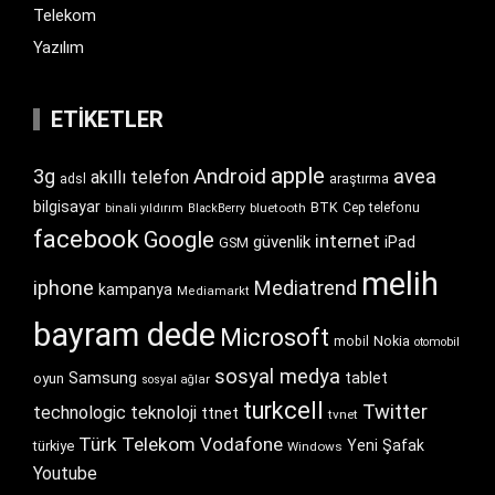
Telekom
Yazılım
ETIKETLER
apple
Android
3g
avea
akıllı telefon
araştırma
adsl
bilgisayar
BTK
bluetooth
Cep telefonu
binali yıldırım
BlackBerry
facebook
Google
internet
güvenlik
iPad
GSM
melih
iphone
Mediatrend
kampanya
Mediamarkt
bayram dede
Microsoft
Nokia
mobil
otomobil
sosyal medya
Samsung
tablet
oyun
sosyal ağlar
turkcell
Twitter
technologic
teknoloji
ttnet
tvnet
Türk Telekom
Vodafone
Yeni Şafak
türkiye
Windows
Youtube