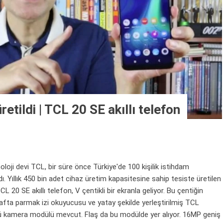
retildi | TCL 20 SE akıllı telefon
i devi TCL, bir süre önce Türkiye'de 100 kişilik istihdam
ı. Yıllık 450 bin adet cihaz üretim kapasitesine sahip tesiste üretilen
L 20 SE akıllı telefon, V çentikli bir ekranla geliyor. Bu çentiğin
rafta parmak izi okuyucusu ve yatay şekilde yerleştirilmiş TCL
ü kamera modülü mevcut. Flaş da bu modülde yer alıyor. 16MP geniş