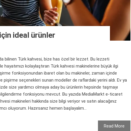
çin ideal ürünler
inen Türk kahvesi, bize has özel bir lezzet. Bu lezzeti
le hayatımızı kolaylaştıran Türk kahvesi makinelerine büyük ilgi
işirme fonksiyonundan ibaret olan bu makineler, zaman içinde
pişirme seçenekleri sunan modeller de raflardaki yerini aldı. Ev ya
inizde size yardımcı olmaya aday bu ürünlerin hepsinde taşmayı
 bilgilendirme fonksiyonu mevcut. Bu yazıda MediaMarkt e-ticaret
esi makineleri hakkında size bilgi veriyor ve satın alacağınız
mcı oluyorum. Hazırsanız hemen başlayalım...
Read More