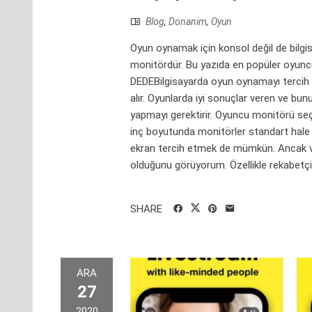
Blog
,
Donanim
,
Oyun
Oyun oynamak için konsol değil de bilgisay
monitördür. Bu yazıda en popüler oyun
DEDEBilgisayarda oyun oynamayı tercih 
alır. Oyunlarda iyi sonuçlar veren ve bun
yapmayı gerektirir. Oyuncu monitörü se
inç boyutunda monitörler standart hale
ekran tercih etmek de mümkün. Ancak ve
olduğunu görüyorum. Özellikle rekabetçi 
SHARE
ARA
27
2020