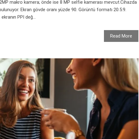
 ve 2MP makro kamera; önde ise 8 MP selfie kamerası mevcut.Cihazda
 bulunuyor. Ekran gövde oranı yüzde 90. Görüntü formatı 20.5:9.
ekranın PPI değ...
Read More