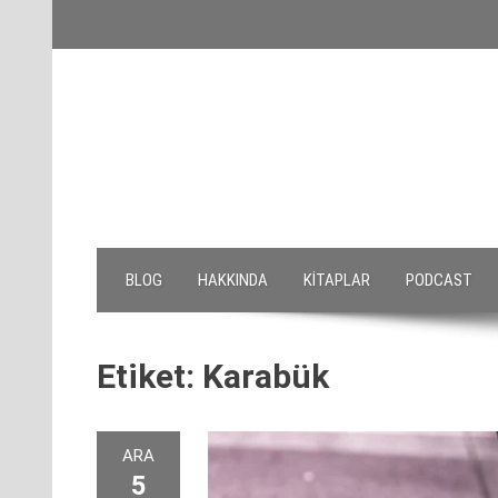
Skip
to
content
BLOG
HAKKINDA
KITAPLAR
PODCAST
Etiket:
Karabük
ARA
5