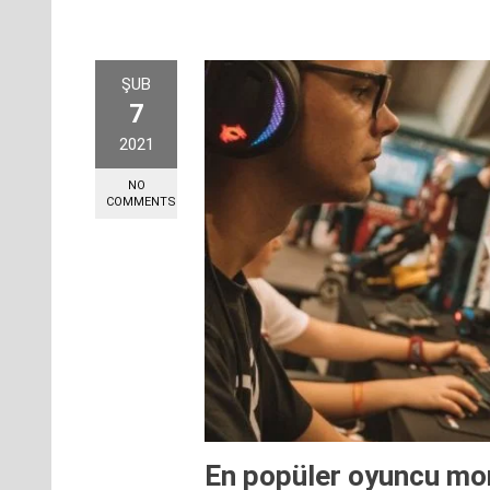
ŞUB
7
2021
NO
COMMENTS
En popüler oyuncu mon