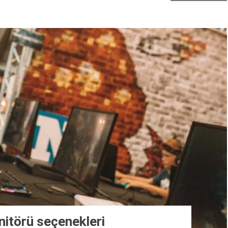
itörü seçenekleri