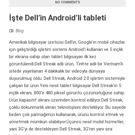
NO COMMENTS
İşte Dell’in Android’li tableti
Blog
Amerikalı bilgisayar üreticisi Dell'in, Google'ın mobil cihazlar
için geliştirdiği işletim sistemi Android'i kullanan ve 5 inçlik
bir ekrana sahip olan tablet bilgisayarı ilk kez
görüntülendi.Dell Streak adlı ürün, Tinhte adlı bir Vietnam'lı
sitede yayınlanan 4 dakikalık bir videoyla dünyaya
duyurulmuş oldu. Dell Streak, Android 2.0 işletim sistemiyle
çalışan bir ürün.Yeni nesil tablet bilgisayar Dell Streak'in 5
inçlik ekranı, 800'e 480 piksel görüntü çözünürlüğüne sahip.
Ürün kapasitif ekranı üzerinden kontrol ediliyor.Dell Streak,
çoklu dokunmatik ekran teknolojisini destekliyor. Bu sayede
birden çok parmağımızı kullanarak, ürünü kontrol etmek ve
yönetmek mümkün olabiliyor.Üçüncü nesil mobil hizmetler,
yani 3G'yi de destekleyen Dell Streak, 3G'nin yanı sıra