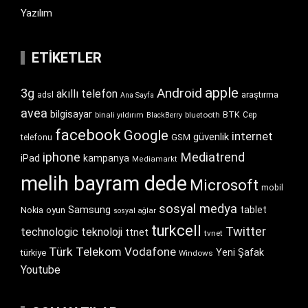
Yazılım
ETIKETLER
apple
Android
3g
akıllı telefon
araştırma
adsl
Ana Sayfa
avea
bilgisayar
BTK
bluetooth
Cep
binali yıldırım
BlackBerry
facebook
Google
internet
güvenlik
GSM
telefonu
iphone
Mediatrend
iPad
kampanya
Mediamarkt
melih bayram dede
Microsoft
mobil
sosyal medya
Samsung
tablet
Nokia
oyun
sosyal ağlar
turkcell
Twitter
technologic
teknoloji
ttnet
tvnet
Türk Telekom
Vodafone
Yeni Şafak
türkiye
Windows
Youtube