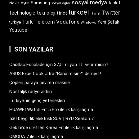
sosyal medya
Samsung
tablet
Nokia
oyun
sosyal ağlar
turkcell
Twitter
technologic
teknoloji
ttnet
tvnet
Türk Telekom
Vodafone
Yeni Şafak
türkiye
Windows
Youtube
SON YAZILAR
Cadillac Escalade için 37,5 milyon TL verir misin?
ASUS Experbook Ultra “Bana mısın?” demedi!
Çöpleri paraya çeviren makine
Nostaljik radyo aldım
Türkiye’nin genç yetenekleri
HUAWEI Watch Fit 5 Pro ile ilk karşılaşma
530 beygirlik elektrikli SUV | BYD Sealion 7
Gebze’de üretilen Karea Fit ile ilk karşılaşma
OMODA 7 ile ilk karşılaşma