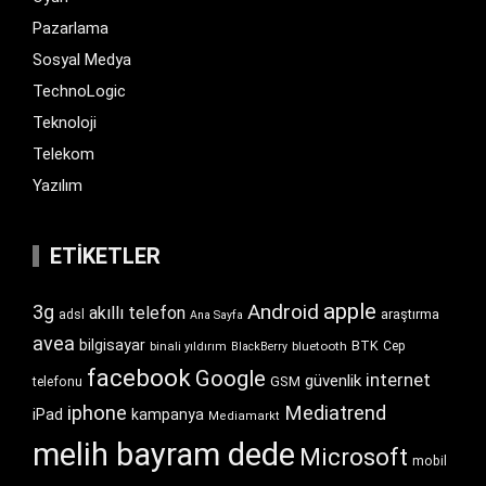
Pazarlama
Sosyal Medya
TechnoLogic
Teknoloji
Telekom
Yazılım
ETIKETLER
apple
Android
3g
akıllı telefon
araştırma
adsl
Ana Sayfa
avea
bilgisayar
BTK
bluetooth
Cep
binali yıldırım
BlackBerry
facebook
Google
internet
güvenlik
GSM
telefonu
iphone
Mediatrend
iPad
kampanya
Mediamarkt
melih bayram dede
Microsoft
mobil