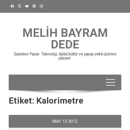
Skip
to
content
MELIH BAYRAM
DEDE
Gazeteci-Yazar. Teknoloji, dijital kültür ve yapay zekâ üzerine
yazıyor.
Etiket:
Kalorimetre
MAY
13
2012