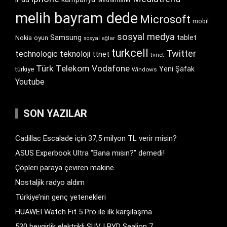
Mediamarkt
melih bayram dede
Microsoft
mobil
sosyal medya
Samsung
tablet
Nokia
oyun
sosyal ağlar
turkcell
Twitter
technologic
teknoloji
ttnet
tvnet
Türk Telekom
Vodafone
Yeni Şafak
türkiye
Windows
Youtube
SON YAZILAR
Cadillac Escalade için 37,5 milyon TL verir misin?
ASUS Experbook Ultra “Bana mısın?” demedi!
Çöpleri paraya çeviren makine
Nostaljik radyo aldım
Türkiye’nin genç yetenekleri
HUAWEI Watch Fit 5 Pro ile ilk karşılaşma
530 beygirlik elektrikli SUV | BYD Sealion 7