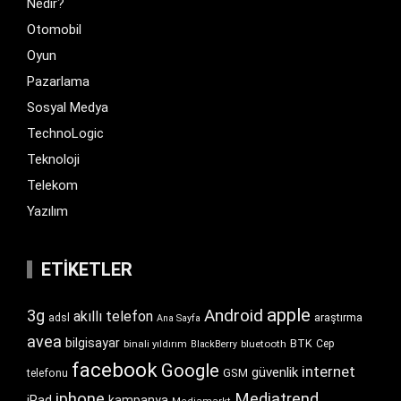
Nedir?
Otomobil
Oyun
Pazarlama
Sosyal Medya
TechnoLogic
Teknoloji
Telekom
Yazılım
ETIKETLER
apple
Android
3g
akıllı telefon
araştırma
adsl
Ana Sayfa
avea
bilgisayar
BTK
bluetooth
Cep
binali yıldırım
BlackBerry
facebook
Google
internet
güvenlik
GSM
telefonu
iphone
Mediatrend
iPad
kampanya