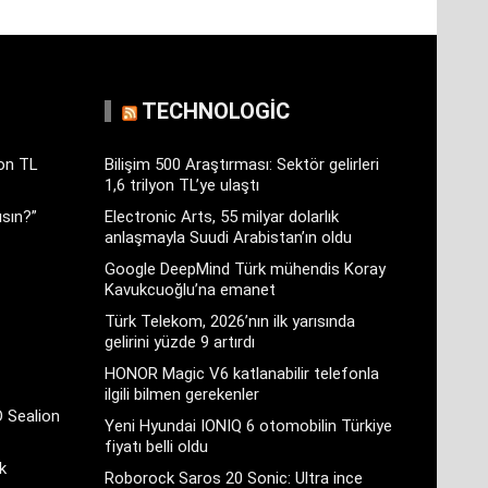
TECHNOLOGIC
yon TL
Bilişim 500 Araştırması: Sektör gelirleri
1,6 trilyon TL’ye ulaştı
sın?”
Electronic Arts, 55 milyar dolarlık
anlaşmayla Suudi Arabistan’ın oldu
Google DeepMind Türk mühendis Koray
Kavukcuoğlu’na emanet
Türk Telekom, 2026’nın ilk yarısında
gelirini yüzde 9 artırdı
HONOR Magic V6 katlanabilir telefonla
ilgili bilmen gerekenler
D Sealion
Yeni Hyundai IONIQ 6 otomobilin Türkiye
fiyatı belli oldu
k
Roborock Saros 20 Sonic: Ultra ince