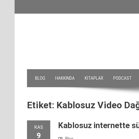
Skip
to
content
BLOG
HAKKINDA
KITAPLAR
PODCAST
Etiket:
Kablosuz Video Dağ
Kablosuz internette sü
KAS
9
Blog