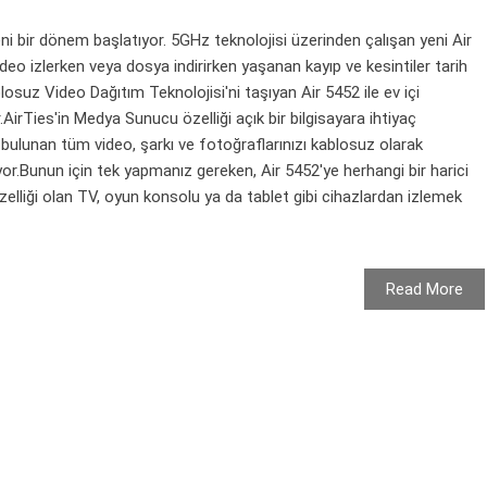
i bir dönem başlatıyor. 5GHz teknolojisi üzerinden çalışan yeni Air
deo izlerken veya dosya indirirken yaşanan kayıp ve kesintiler tarih
blosuz Video Dağıtım Teknolojisi'ni taşıyan Air 5452 ile ev içi
.AirTies'in Medya Sunucu özelliği açık bir bilgisayara ihtiyaç
ulunan tüm video, şarkı ve fotoğraflarınızı kablosuz olarak
or.Bunun için tek yapmanız gereken, Air 5452'ye herhangi bir harici
lliği olan TV, oyun konsolu ya da tablet gibi cihazlardan izlemek
Read More