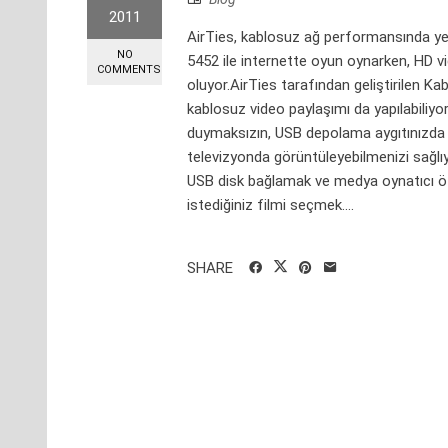
2011
AirTies, kablosuz ağ performansında yen
NO
5452 ile internette oyun oynarken, HD vi
COMMENTS
oluyor.AirTies tarafından geliştirilen Ka
kablosuz video paylaşımı da yapılabiliyor
duymaksızın, USB depolama aygıtınızda b
televizyonda görüntüleyebilmenizi sağlıy
USB disk bağlamak ve medya oynatıcı öze
istediğiniz filmi seçmek....
SHARE