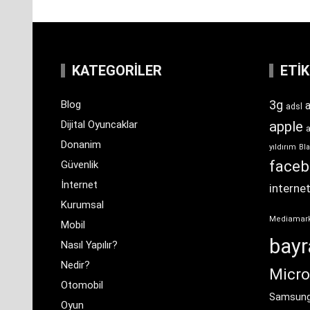
KATEGORILER
ETI
3g
Blog
a
adsl
Dijital Oyuncaklar
apple
Donanim
yıldırım
Bla
face
Güvenlik
İnternet
interne
Kurumsal
Mediamar
Mobil
bay
Nasıl Yapılır?
Nedir?
Micro
Otomobil
Samsun
Oyun