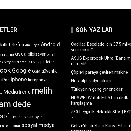
KETLER
SON YAZILAR
Android
Cadillac Escalade için 37,5 mil
kıllı telefon
Ana Sayfa
verir misin?
avea
bilgisayar
araştırma
binali
ASUS Experbook Ultra “Bana mı
BTK
bluetooth
Cep telefonu
ckBerry
demedi!
book
Google
güvenlik
GSM
Çöpleri paraya çeviren makine
iphone
t
iPad
kampanya
Nostaljik radyo aldım
melih
Türkiye’nin genç yetenekleri
Mediatrend
kt
HUAWEI Watch Fit 5 Pro ile ilk
ram dede
karşılaşma
530 beygirlik elektrikli SUV | BY
soft
Nokia
oyun
7
mobil
sosyal medya
g
Gebze’de üretilen Karea Fit ile il
sosyal ağlar