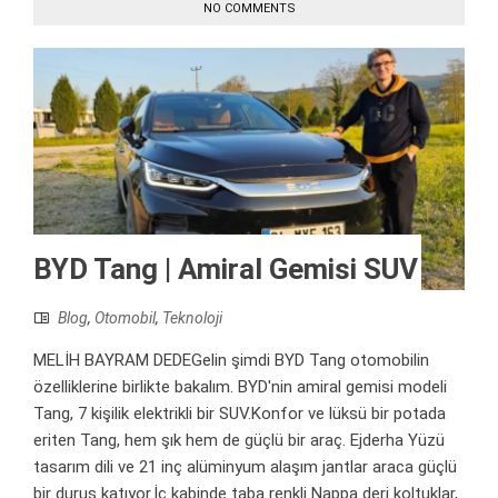
NO COMMENTS
BYD Tang | Amiral Gemisi SUV
Blog
,
Otomobil
,
Teknoloji
MELİH BAYRAM DEDEGelin şimdi BYD Tang otomobilin
özelliklerine birlikte bakalım. BYD'nin amiral gemisi modeli
Tang, 7 kişilik elektrikli bir SUV.Konfor ve lüksü bir potada
eriten Tang, hem şık hem de güçlü bir araç. Ejderha Yüzü
tasarım dili ve 21 inç alüminyum alaşım jantlar araca güçlü
bir duruş katıyor.İç kabinde taba renkli Nappa deri koltuklar,