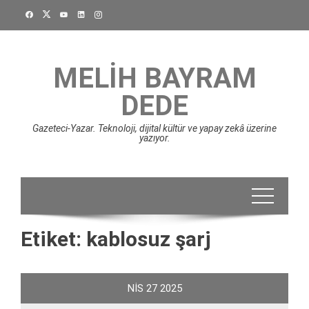
Skip
to
content
MELIH BAYRAM
DEDE
Gazeteci-Yazar. Teknoloji, dijital kültür ve yapay zekâ üzerine
yazıyor.
Etiket:
kablosuz şarj
NIS
27
2025