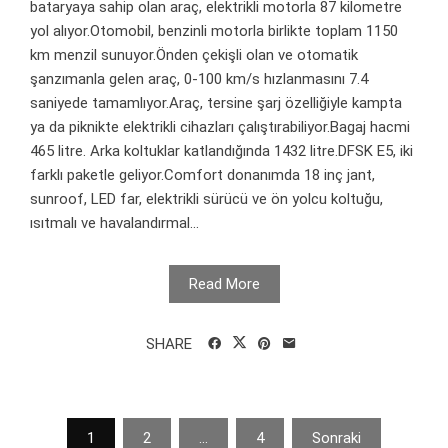
bataryaya sahip olan araç, elektrikli motorla 87 kilometre
yol alıyor.Otomobil, benzinli motorla birlikte toplam 1150
km menzil sunuyor.Önden çekişli olan ve otomatik
şanzımanla gelen araç, 0-100 km/s hızlanmasını 7.4
saniyede tamamlıyor.Araç, tersine şarj özelliğiyle kampta
ya da piknikte elektrikli cihazları çalıştırabiliyor.Bagaj hacmi
465 litre. Arka koltuklar katlandığında 1432 litre.DFSK E5, iki
farklı paketle geliyor.Comfort donanımda 18 inç jant,
sunroof, LED far, elektrikli sürücü ve ön yolcu koltuğu,
ısıtmalı ve havalandırmal...
Read More
SHARE
Yazı
1
2
…
4
Sonraki