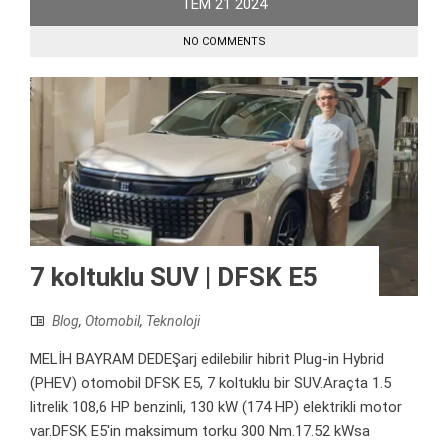
TEM
21
2024
NO COMMENTS
7 koltuklu SUV | DFSK E5
Blog
,
Otomobil
,
Teknoloji
MELİH BAYRAM DEDEŞarj edilebilir hibrit Plug-in Hybrid
(PHEV) otomobil DFSK E5, 7 koltuklu bir SUV.Araçta 1.5
litrelik 108,6 HP benzinli, 130 kW (174 HP) elektrikli motor
var.DFSK E5'in maksimum torku 300 Nm.17.52 kWsa