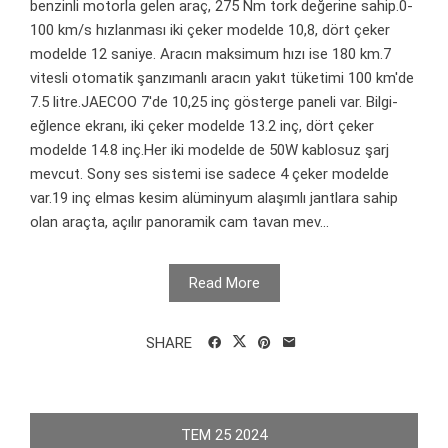
benzinli motorla gelen araç, 275 Nm tork değerine sahip.0-
100 km/s hızlanması iki çeker modelde 10,8, dört çeker
modelde 12 saniye. Aracın maksimum hızı ise 180 km.7
vitesli otomatik şanzımanlı aracın yakıt tüketimi 100 km'de
7.5 litre.JAECOO 7'de 10,25 inç gösterge paneli var. Bilgi-
eğlence ekranı, iki çeker modelde 13.2 inç, dört çeker
modelde 14.8 inç.Her iki modelde de 50W kablosuz şarj
mevcut. Sony ses sistemi ise sadece 4 çeker modelde
var.19 inç elmas kesim alüminyum alaşımlı jantlara sahip
olan araçta, açılır panoramik cam tavan mev...
Read More
SHARE
TEM
25
2024