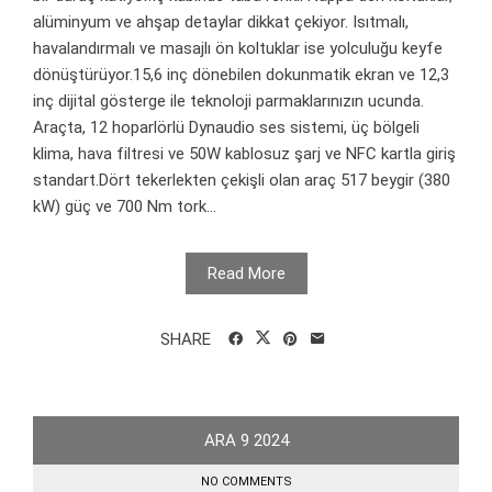
alüminyum ve ahşap detaylar dikkat çekiyor. Isıtmalı,
havalandırmalı ve masajlı ön koltuklar ise yolculuğu keyfe
dönüştürüyor.15,6 inç dönebilen dokunmatik ekran ve 12,3
inç dijital gösterge ile teknoloji parmaklarınızın ucunda.
Araçta, 12 hoparlörlü Dynaudio ses sistemi, üç bölgeli
klima, hava filtresi ve 50W kablosuz şarj ve NFC kartla giriş
standart.Dört tekerlekten çekişli olan araç 517 beygir (380
kW) güç ve 700 Nm tork...
Read More
SHARE
ARA
9
2024
NO COMMENTS