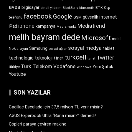
avea
bilgisayar
BTK
bluetooth
Cep
binali yıldırım
BlackBerry
facebook
Google
internet
güvenlik
GSM
telefonu
iphone
Mediatrend
iPad
kampanya
Mediamarkt
melih bayram dede
Microsoft
mobil
sosyal medya
Samsung
tablet
Nokia
oyun
sosyal ağlar
turkcell
Twitter
technologic
teknoloji
ttnet
tvnet
Türk Telekom
Vodafone
Yeni Şafak
türkiye
Windows
Youtube
SON YAZILAR
Cadillac Escalade için 37,5 milyon TL verir misin?
ASUS Experbook Ultra “Bana mısın?” demedi!
Çöpleri paraya çeviren makine