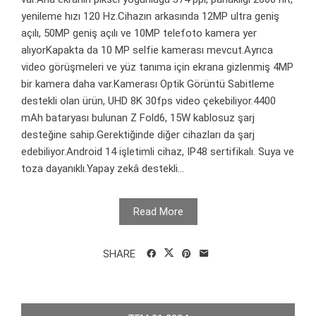
yenileme hızı 120 Hz.Cihazın arkasında 12MP ultra geniş
açılı, 50MP geniş açılı ve 10MP telefoto kamera yer
alıyorKapakta da 10 MP selfie kamerası mevcut.Ayrıca
video görüşmeleri ve yüz tanıma için ekrana gizlenmiş 4MP
bir kamera daha var.Kamerası Optik Görüntü Sabitleme
destekli olan ürün, UHD 8K 30fps video çekebiliyor.4400
mAh bataryası bulunan Z Fold6, 15W kablosuz şarj
desteğine sahip.Gerektiğinde diğer cihazları da şarj
edebiliyor.Android 14 işletimli cihaz, IP48 sertifikalı. Suya ve
toza dayanıklı.Yapay zekâ destekli...
Read More
SHARE