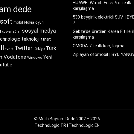
HUAWEI Watch Fit 5 Pro ile ilk
ram dede
karşılaşma
530 beygirlik elektrikli SUV | BY
soft
Nokia
oyun
7
mobil
sosyal medya
g
Gebze’de üretilen Karea Fit ile il
sosyal ağlar
karşılaşma
chnologic
teknoloji
ttnet
OMODA 7 ile ilk karşılaşma
ll
Twitter
Türk
türkiye
tvnet
Zıplayan otomobil | BYD YAN
m
Vodafone
Yeni
Windows
utube
© Melih Bayram Dede 2002 – 2026
TechnoLogic TR
|
TechnoLogic EN