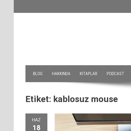
Skip
to
content
BLOG
HAKKINDA
KITAPLAR
PODCAST
Etiket:
kablosuz mouse
HAZ
18