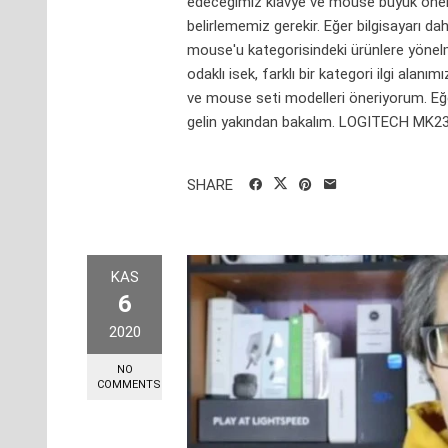
edeceğimiz klavye ve mouse büyük önem
belirlememiz gerekir. Eğer bilgisayarı d
mouse'u kategorisindeki ürünlere yönelme
odaklı isek, farklı bir kategori ilgi alanı
ve mouse seti modelleri öneriyorum. Eğ
gelin yakından bakalım. LOGITECH MK235
SHARE
KAS
6
2020
NO
COMMENTS