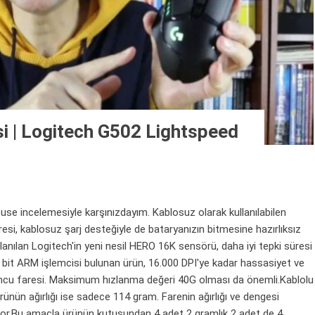
i | Logitech G502 Lightspeed
e incelemesiyle karşınızdayım. Kablosuz olarak kullanılabilen
i, kablosuz şarj desteğiyle de bataryanızın bitmesine hazırlıksız
lanılan Logitech'in yeni nesil HERO 16K sensörü, daha iyi tepki süresi
2 bit ARM işlemcisi bulunan ürün, 16.000 DPI'ye kadar hassasiyet ve
 oyuncu faresi. Maksimum hızlanma değeri 40G olması da önemli.Kablolu
nün ağırlığı ise sadece 114 gram. Farenin ağırlığı ve dengesi
iliyor.Bu amaçla ürünün kutusundan 4 adet 2 gramlık 2 adet de 4