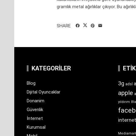
gramlık metal ağırlıklar çıkıyor. Bu ağırlıkla
SHARE
KATEGORILER
ETI
3g
Blog
a
adsl
Dijital Oyuncaklar
apple
Donanim
yıldırım
Bla
face
Güvenlik
İnternet
interne
Kurumsal
Mediamar
Mobil