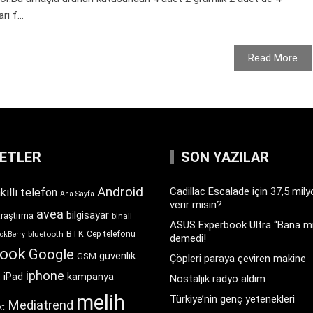
rı f...
Read More
KETLER
SON YAZILAR
Android
Cadillac Escalade için 37,5 mil
kıllı telefon
Ana Sayfa
verir misin?
avea
bilgisayar
araştırma
binali
ASUS Experbook Ultra “Bana mı
BTK
bluetooth
Cep telefonu
ckBerry
demedi!
book
Google
güvenlik
GSM
Çöpleri paraya çeviren makine
iphone
t
iPad
kampanya
Nostaljik radyo aldım
melih
Türkiye’nin genç yetenekleri
Mediatrend
kt