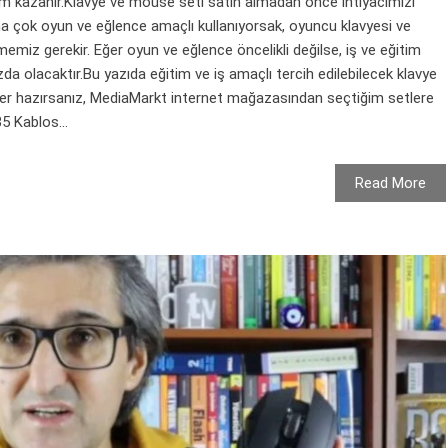
 kazanır.Klavye ve mouse seti satın almadan önce ihtiyacımızı
aha çok oyun ve eğlence amaçlı kullanıyorsak, oyuncu klavyesi ve
miz gerekir. Eğer oyun ve eğlence öncelikli değilse, iş ve eğitim
mızda olacaktır.Bu yazıda eğitim ve iş amaçlı tercih edilebilecek klavye
er hazırsanız, MediaMarkt internet mağazasından seçtiğim setlere
 Kablos...
Read More