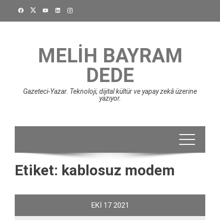
Skip
to
content
MELIH BAYRAM
DEDE
Gazeteci-Yazar. Teknoloji, dijital kültür ve yapay zekâ üzerine
yazıyor.
Etiket:
kablosuz modem
EKI
17
2021