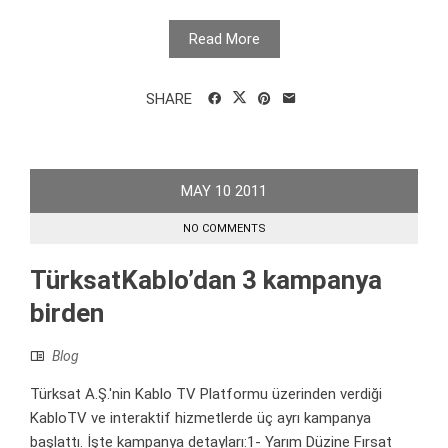
Read More
SHARE
MAY
10
2011
NO COMMENTS
TürksatKablo’dan 3 kampanya
birden
Blog
Türksat A.Ş.'nin Kablo TV Platformu üzerinden verdiği
KabloTV ve interaktif hizmetlerde üç ayrı kampanya
başlattı. İşte kampanya detayları:1- Yarım Düzine Fırsat