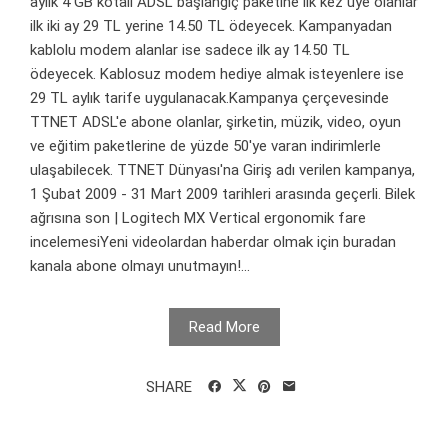
aylık 4 GB kotalı ADSL başlangıç paketine ilk kez üye olanlar
ilk iki ay 29 TL yerine 14.50 TL ödeyecek. Kampanyadan
kablolu modem alanlar ise sadece ilk ay 14.50 TL
ödeyecek. Kablosuz modem hediye almak isteyenlere ise
29 TL aylık tarife uygulanacak.Kampanya çerçevesinde
TTNET ADSL'e abone olanlar, şirketin, müzik, video, oyun
ve eğitim paketlerine de yüzde 50'ye varan indirimlerle
ulaşabilecek. TTNET Dünyası'na Giriş adı verilen kampanya,
1 Şubat 2009 - 31 Mart 2009 tarihleri arasında geçerli. Bilek
ağrısına son | Logitech MX Vertical ergonomik fare
incelemesiYeni videolardan haberdar olmak için buradan
kanala abone olmayı unutmayın!...
Read More
SHARE