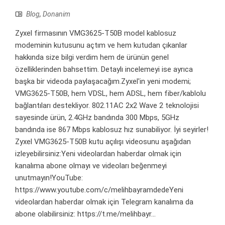
Blog
,
Donanim
Zyxel firmasının VMG3625-T50B model kablosuz
modeminin kutusunu açtım ve hem kutudan çıkanlar
hakkında size bilgi verdim hem de ürünün genel
özelliklerinden bahsettim. Detaylı incelemeyi ise ayrıca
başka bir videoda paylaşacağım.Zyxel'in yeni modemi;
VMG3625-T50B, hem VDSL, hem ADSL, hem fiber/kablolu
bağlantıları destekliyor. 802.11AC 2x2 Wave 2 teknolojisi
sayesinde ürün, 2.4GHz bandında 300 Mbps, 5GHz
bandında ise 867 Mbps kablosuz hız sunabiliyor. İyi seyirler!
Zyxel VMG3625-T50B kutu açılışı videosunu aşağıdan
izleyebilirsiniz:Yeni videolardan haberdar olmak için
kanalıma abone olmayı ve videoları beğenmeyi
unutmayın!YouTube:
https://www.youtube.com/c/melihbayramdedeYeni
videolardan haberdar olmak için Telegram kanalıma da
abone olabilirsiniz: https://t.me/melihbayr...