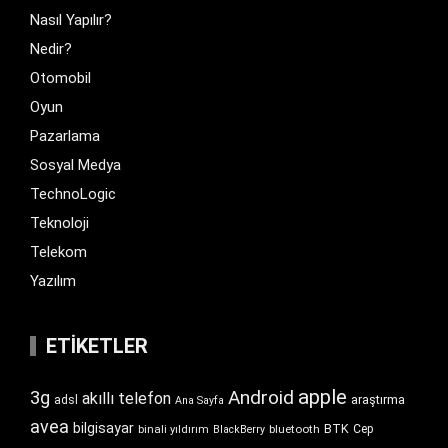
Nasıl Yapılır?
Nedir?
Otomobil
Oyun
Pazarlama
Sosyal Medya
TechnoLogic
Teknoloji
Telekom
Yazılım
ETIKETLER
apple
Android
3g
akıllı telefon
araştırma
adsl
Ana Sayfa
avea
bilgisayar
BTK
bluetooth
Cep
binali yıldırım
BlackBerry