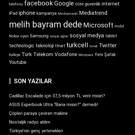
facebook
Google
internet
güvenlik
GSM
telefonu
iphone
Mediatrend
iPad
kampanya
Mediamarkt
melih bayram dede
Microsoft
mobil
sosyal medya
Samsung
tablet
Nokia
oyun
sosyal ağlar
turkcell
Twitter
technologic
teknoloji
ttnet
tvnet
Türk Telekom
Vodafone
Yeni Şafak
türkiye
Windows
Youtube
SON YAZILAR
Cadillac Escalade için 37,5 milyon TL verir misin?
ASUS Experbook Ultra “Bana mısın?” demedi!
Çöpleri paraya çeviren makine
Nostaljik radyo aldım
Türkiye’nin genç yetenekleri