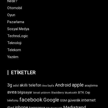
Nedir?
Otomobil
Oyun
Pazarlama
Sosyal Medya
TechnoLogic
Teknoloji
Telekom
Yazılım
ETIKETLER
apple
Android
3g
akıllı telefon
araştırma
adsl
Ana Sayfa
avea
bilgisayar
BTK
bluetooth
Cep
binali yıldırım
BlackBerry
facebook
Google
internet
güvenlik
GSM
telefonu
iphone
Mediatrend
iPad
kampanya