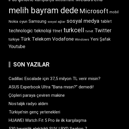
Mediamarkt
melih bayram dede
Microsoft
mobil
sosyal medya
Samsung
tablet
Nokia
oyun
sosyal ağlar
turkcell
Twitter
technologic
teknoloji
ttnet
tvnet
Türk Telekom
Vodafone
Yeni Şafak
türkiye
Windows
Youtube
SON YAZILAR
Cadillac Escalade için 37,5 milyon TL verir misin?
ASUS Experbook Ultra “Bana mısın?” demedi!
Çöpleri paraya çeviren makine
Nostaljik radyo aldım
Türkiye’nin genç yetenekleri
HUAWEI Watch Fit 5 Pro ile ilk karşılaşma
530 beygirlik elektrikli SUV | BYD Sealion 7