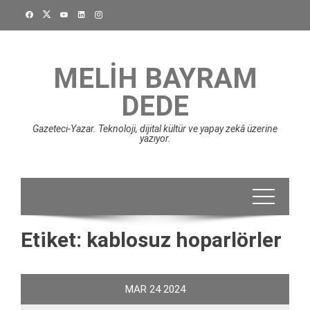
Skip
to
content
MELIH BAYRAM
DEDE
Gazeteci-Yazar. Teknoloji, dijital kültür ve yapay zekâ üzerine
yazıyor.
Etiket:
kablosuz hoparlörler
MAR
24
2024