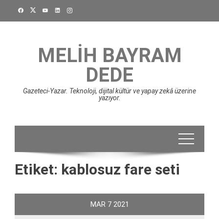
Skip
to
content
MELIH BAYRAM
DEDE
Gazeteci-Yazar. Teknoloji, dijital kültür ve yapay zekâ üzerine
yazıyor.
Etiket:
kablosuz fare seti
MAR
7
2021