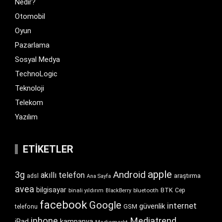
Nedir?
Otomobil
Oyun
Pazarlama
Sosyal Medya
TechnoLogic
Teknoloji
Telekom
Yazılım
ETIKETLER
apple
Android
3g
akıllı telefon
araştırma
adsl
Ana Sayfa
avea
bilgisayar
BTK
bluetooth
Cep
binali yıldırım
BlackBerry
facebook
Google
internet
güvenlik
GSM
telefonu
iphone
Mediatrend
iPad
kampanya