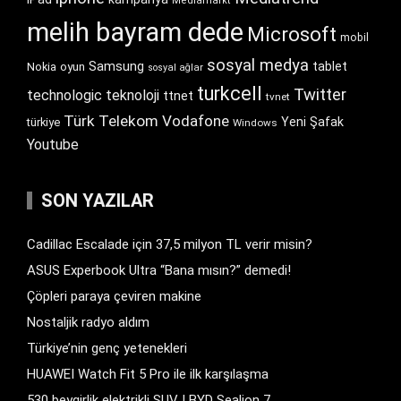
Mediamarkt
melih bayram dede
Microsoft
mobil
sosyal medya
Samsung
tablet
Nokia
oyun
sosyal ağlar
turkcell
Twitter
technologic
teknoloji
ttnet
tvnet
Türk Telekom
Vodafone
Yeni Şafak
türkiye
Windows
Youtube
SON YAZILAR
Cadillac Escalade için 37,5 milyon TL verir misin?
ASUS Experbook Ultra “Bana mısın?” demedi!
Çöpleri paraya çeviren makine
Nostaljik radyo aldım
Türkiye’nin genç yetenekleri
HUAWEI Watch Fit 5 Pro ile ilk karşılaşma
530 beygirlik elektrikli SUV | BYD Sealion 7