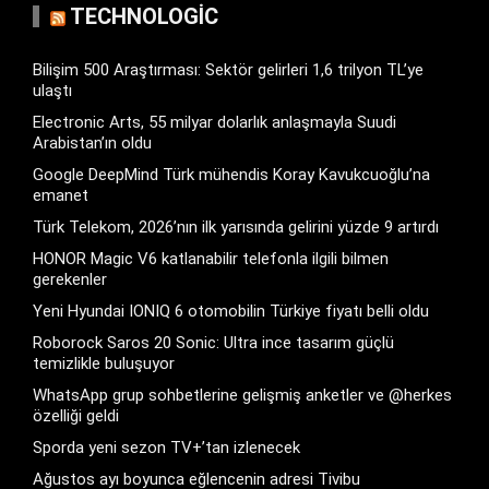
TECHNOLOGIC
Bilişim 500 Araştırması: Sektör gelirleri 1,6 trilyon TL’ye
ulaştı
Electronic Arts, 55 milyar dolarlık anlaşmayla Suudi
Arabistan’ın oldu
Google DeepMind Türk mühendis Koray Kavukcuoğlu’na
emanet
Türk Telekom, 2026’nın ilk yarısında gelirini yüzde 9 artırdı
HONOR Magic V6 katlanabilir telefonla ilgili bilmen
gerekenler
Yeni Hyundai IONIQ 6 otomobilin Türkiye fiyatı belli oldu
Roborock Saros 20 Sonic: Ultra ince tasarım güçlü
temizlikle buluşuyor
WhatsApp grup sohbetlerine gelişmiş anketler ve @herkes
özelliği geldi
Sporda yeni sezon TV+’tan izlenecek
Ağustos ayı boyunca eğlencenin adresi Tivibu