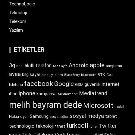
TechnoLogic
Teknoloji
Telekom
Yazılım
ETIKETLER
apple
Android
3g
akıllı telefon
araştırma
adsl
Ana Sayfa
avea
bilgisayar
BTK
bluetooth
Cep
binali yıldırım
BlackBerry
facebook
Google
internet
güvenlik
GSM
telefonu
iphone
Mediatrend
iPad
kampanya
Mediamarkt
melih bayram dede
Microsoft
mobil
sosyal medya
Samsung
tablet
Nokia
oyun
sosyal ağlar
turkcell
Twitter
technologic
teknoloji
ttnet
tvnet
Türk Telekom
Vodafone