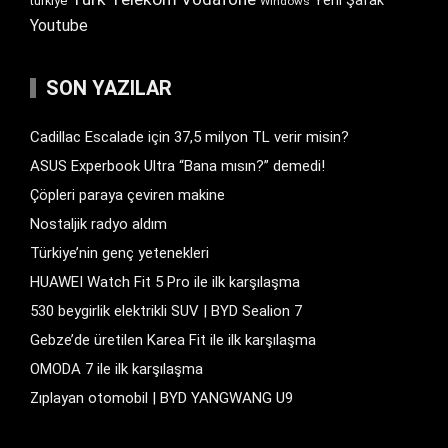
Yeni Şafak
türkiye
Windows
Youtube
SON YAZILAR
Cadillac Escalade için 37,5 milyon TL verir misin?
ASUS Experbook Ultra “Bana mısın?” demedi!
Çöpleri paraya çeviren makine
Nostaljik radyo aldım
Türkiye’nin genç yetenekleri
HUAWEI Watch Fit 5 Pro ile ilk karşılaşma
530 beygirlik elektrikli SUV | BYD Sealion 7
Gebze’de üretilen Karea Fit ile ilk karşılaşma
OMODA 7 ile ilk karşılaşma
Zıplayan otomobil | BYD YANGWANG U9