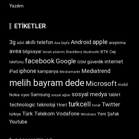
Yazılım
ETIKETLER
apple
Android
3g
akıllı telefon
araştırma
adsl
Ana Sayfa
avea
bilgisayar
BTK
bluetooth
Cep
binali yıldırım
BlackBerry
facebook
Google
internet
güvenlik
GSM
telefonu
iphone
Mediatrend
iPad
kampanya
Mediamarkt
melih bayram dede
Microsoft
mobil
sosyal medya
Samsung
tablet
Nokia
oyun
sosyal ağlar
turkcell
Twitter
technologic
teknoloji
ttnet
tvnet
Türk Telekom
Vodafone
Yeni Şafak
türkiye
Windows
Youtube