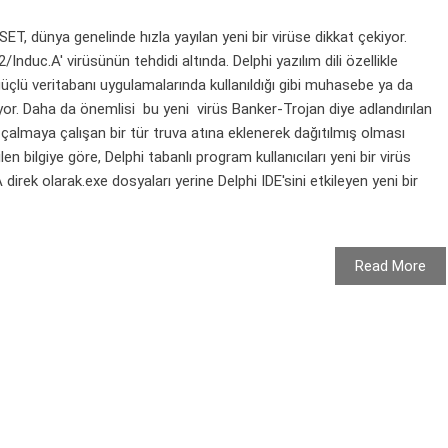
ET, dünya genelinde hızla yayılan yeni bir virüse dikkat çekiyor.
Induc.A' virüsünün tehdidi altında. Delphi yazılım dili özellikle
üçlü veritabanı uygulamalarında kullanıldığı gibi muhasebe ya da
iyor. Daha da önemlisi bu yeni virüs Banker-Trojan diye adlandırılan
ni çalmaya çalışan bir tür truva atına eklenerek dağıtılmış olması
 bilgiye göre, Delphi tabanlı program kullanıcıları yeni bir virüs
 direk olarak.exe dosyaları yerine Delphi IDE'sini etkileyen yeni bir
Read More