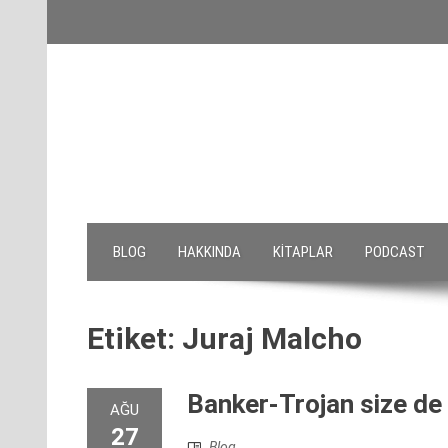
Skip
to
content
BLOG
HAKKINDA
KITAPLAR
PODCAST
Etiket:
Juraj Malcho
Banker-Trojan size de 
AĞU
27
Blog