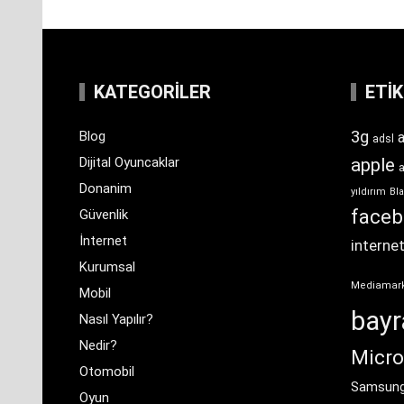
KATEGORILER
ETI
3g
Blog
a
adsl
Dijital Oyuncaklar
apple
Donanim
yıldırım
Bla
face
Güvenlik
İnternet
interne
Kurumsal
Mediamar
Mobil
bay
Nasıl Yapılır?
Nedir?
Micro
Otomobil
Samsun
Oyun