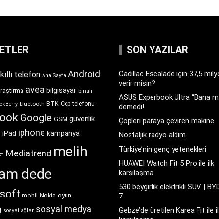
KETLER
SON YAZILAR
Android
Cadillac Escalade için 37,5 mil
kıllı telefon
Ana Sayfa
verir misin?
avea
bilgisayar
araştırma
binali
ASUS Experbook Ultra “Bana mı
BTK
bluetooth
Cep telefonu
ckBerry
demedi!
book
Google
güvenlik
GSM
Çöpleri paraya çeviren makine
iphone
t
iPad
kampanya
Nostaljik radyo aldım
melih
Türkiye’nin genç yetenekleri
Mediatrend
kt
HUAWEI Watch Fit 5 Pro ile ilk
ram dede
karşılaşma
530 beygirlik elektrikli SUV | BY
soft
Nokia
oyun
7
mobil
sosyal medya
g
Gebze’de üretilen Karea Fit ile il
sosyal ağlar