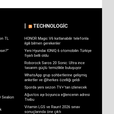
TECHNOLOGIC
yon TL
HONOR Magic V6 katlanabilir telefonla
ilgili bilmen gerekenler
sın?”
Yeni Hyundai IONIQ 6 otomobilin Türkiye
fiyatı belli oldu
Roborock Saros 20 Sonic: Ultra ince
tasarım güçlü temizlikle buluşuyor
WhatsApp grup sohbetlerine gelişmiş
anketler ve @herkes özelliği geldi
Sporda yeni sezon TV+’tan izlenecek
Ağustos ayı boyunca eğlencenin adresi
D Sealion
Tivibu
Vitamin LGS ve Raunt 2026 sınav
k
sonuçlarında öne çıktı