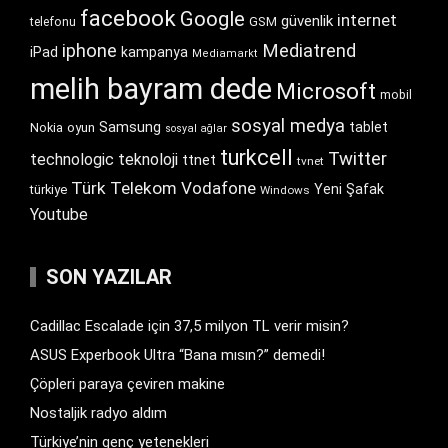
facebook
Google
internet
güvenlik
GSM
telefonu
iphone
Mediatrend
iPad
kampanya
Mediamarkt
melih bayram dede
Microsoft
mobil
sosyal medya
Samsung
tablet
Nokia
oyun
sosyal ağlar
turkcell
Twitter
technologic
teknoloji
ttnet
tvnet
Türk Telekom
Vodafone
Yeni Şafak
türkiye
Windows
Youtube
SON YAZILAR
Cadillac Escalade için 37,5 milyon TL verir misin?
ASUS Experbook Ultra “Bana mısın?” demedi!
Çöpleri paraya çeviren makine
Nostaljik radyo aldım
Türkiye’nin genç yetenekleri