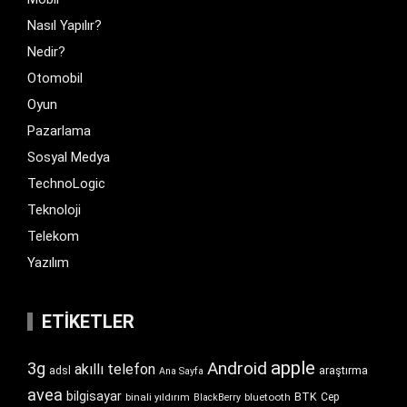
Nasıl Yapılır?
Nedir?
Otomobil
Oyun
Pazarlama
Sosyal Medya
TechnoLogic
Teknoloji
Telekom
Yazılım
ETIKETLER
apple
Android
3g
akıllı telefon
araştırma
adsl
Ana Sayfa
avea
bilgisayar
BTK
bluetooth
Cep
binali yıldırım
BlackBerry