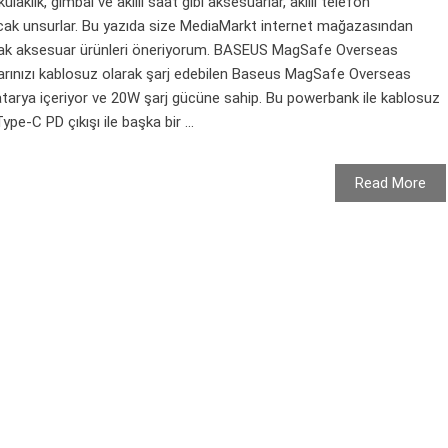
laklık, gimbal ve akıllı saat gibi aksesuarlar, akıllı telefon
acak unsurlar. Bu yazıda size MediaMarkt internet mağazasından
ayacak aksesuar ürünleri öneriyorum. BASEUS MagSafe Overseas
larınızı kablosuz olarak şarj edebilen Baseus MagSafe Overseas
tarya içeriyor ve 20W şarj gücüne sahip. Bu powerbank ile kablosuz
pe-C PD çıkışı ile başka bir ...
Read More