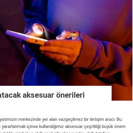
tacak aksesuar önerileri
tımızın merkezinde yer alan vazgeçilmez bir iletişim aracı. Bu
 yararlanmak içinse kullandığımız aksesuar çeşitliliği büyük önem