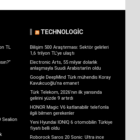
TECHNOLOGIC
yon TL
Bilişim 500 Araştırması: Sektör gelirleri
1,6 trilyon TL’ye ulaştı
sın?”
Electronic Arts, 55 milyar dolarlık
anlaşmayla Suudi Arabistan’ın oldu
Google DeepMind Türk mühendis Koray
Kavukcuoğlu’na emanet
Türk Telekom, 2026’nın ilk yarısında
gelirini yüzde 9 artırdı
HONOR Magic V6 katlanabilir telefonla
ilgili bilmen gerekenler
D Sealion
Yeni Hyundai IONIQ 6 otomobilin Türkiye
fiyatı belli oldu
k
Roborock Saros 20 Sonic: Ultra ince