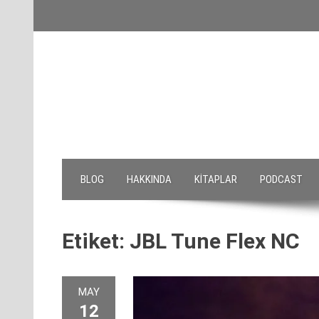
Skip
to
content
BLOG
HAKKINDA
KITAPLAR
PODCAST
Etiket:
JBL Tune Flex NC
MAY
12