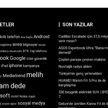
KETLER
SON YAZILAR
Android
Cadillac Escalade için 37,5 mil
kıllı telefon
Ana Sayfa
verir misin?
avea
bilgisayar
araştırma
binali
ASUS Experbook Ultra “Bana mı
BTK
bluetooth
Cep telefonu
ckBerry
demedi!
book
Google
güvenlik
GSM
Çöpleri paraya çeviren makine
iphone
t
iPad
kampanya
Nostaljik radyo aldım
melih
Türkiye’nin genç yetenekleri
Mediatrend
kt
HUAWEI Watch Fit 5 Pro ile ilk
ram dede
karşılaşma
530 beygirlik elektrikli SUV | BY
soft
Nokia
oyun
7
mobil
sosyal medya
g
Gebze’de üretilen Karea Fit ile il
sosyal ağlar