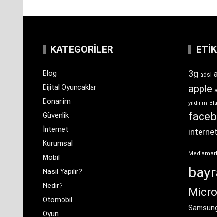
KATEGORILER
ETI
3g
Blog
a
adsl
Dijital Oyuncaklar
apple
Donanim
yıldırım
Bla
face
Güvenlik
İnternet
interne
Kurumsal
Mediamar
Mobil
bay
Nasıl Yapılır?
Nedir?
Micro
Otomobil
Samsun
Oyun