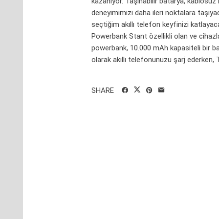
kazanıyor. Taşınabilir batarya, kablosuz ku
deneyimimizi daha ileri noktalara taşıy
seçtiğim akıllı telefon keyfinizi katl
Powerbank Stant özellikli olan ve cihaz
powerbank, 10.000 mAh kapasiteli bir ba
olarak akıllı telefonunuzu şarj ederken, Ty
SHARE