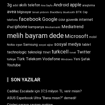
apple
Android
3g
akıllı telefon
araştırma
adsl
Ana Sayfa
avea
bilgisayar
BTK
bluetooth
Cep
binali yıldırım
BlackBerry
facebook
Google
internet
güvenlik
GSM
telefonu
iphone
Mediatrend
iPad
kampanya
Mediamarkt
melih bayram dede
Microsoft
mobil
sosyal medya
Samsung
tablet
Nokia
oyun
sosyal ağlar
turkcell
Twitter
technologic
teknoloji
ttnet
tvnet
Türk Telekom
Vodafone
Yeni Şafak
türkiye
Windows
Youtube
SON YAZILAR
Cadillac Escalade için 37,5 milyon TL verir misin?
ASUS Experbook Ultra “Bana mısın?” demedi!
Çöpleri paraya çeviren makine