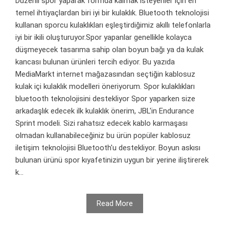
Düzenli spor yaparak formda kalmak isteyenler için en
temel ihtiyaçlardan biri iyi bir kulaklık. Bluetooth teknolojisi
kullanan sporcu kulaklıkları eşleştirdiğimiz akıllı telefonlarla
iyi bir ikili oluşturuyor.Spor yapanlar genellikle kolayca
düşmeyecek tasarıma sahip olan boyun bağı ya da kulak
kancası bulunan ürünleri tercih ediyor. Bu yazıda
MediaMarkt internet mağazasından seçtiğin kablosuz
kulak içi kulaklık modelleri öneriyorum. Spor kulaklıkları
bluetooth teknolojisini destekliyor Spor yaparken size
arkadaşlık edecek ilk kulaklık önerim, JBL'in Endurance
Sprint modeli. Sizi rahatsız edecek kablo karmaşası
olmadan kullanabileceğiniz bu ürün popüler kablosuz
iletişim teknolojisi Bluetooth'u destekliyor. Boyun askısı
bulunan ürünü spor kıyafetinizin uygun bir yerine iliştirerek
k...
Read More