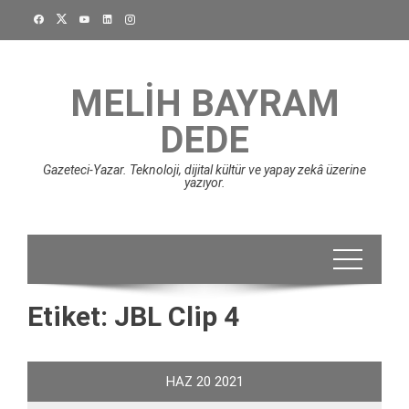
Skip
to
content
MELIH BAYRAM
DEDE
Gazeteci-Yazar. Teknoloji, dijital kültür ve yapay zekâ üzerine
yazıyor.
Etiket:
JBL Clip 4
HAZ
20
2021