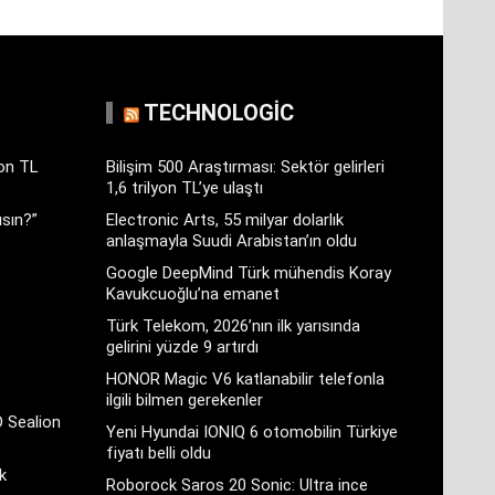
TECHNOLOGIC
yon TL
Bilişim 500 Araştırması: Sektör gelirleri
1,6 trilyon TL’ye ulaştı
sın?”
Electronic Arts, 55 milyar dolarlık
anlaşmayla Suudi Arabistan’ın oldu
Google DeepMind Türk mühendis Koray
Kavukcuoğlu’na emanet
Türk Telekom, 2026’nın ilk yarısında
gelirini yüzde 9 artırdı
HONOR Magic V6 katlanabilir telefonla
ilgili bilmen gerekenler
D Sealion
Yeni Hyundai IONIQ 6 otomobilin Türkiye
fiyatı belli oldu
k
Roborock Saros 20 Sonic: Ultra ince