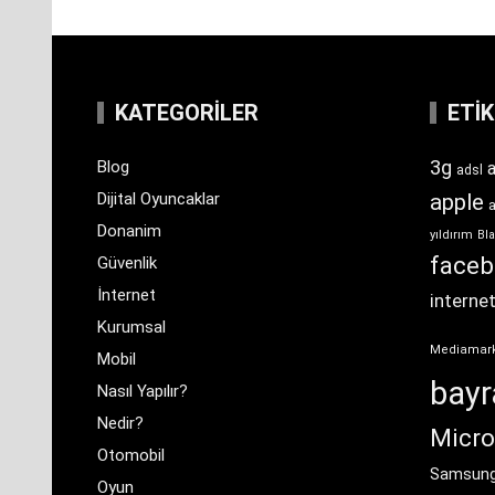
KATEGORILER
ETI
3g
Blog
a
adsl
Dijital Oyuncaklar
apple
Donanim
yıldırım
Bla
face
Güvenlik
İnternet
interne
Kurumsal
Mediamar
Mobil
bay
Nasıl Yapılır?
Nedir?
Micro
Otomobil
Samsun
Oyun