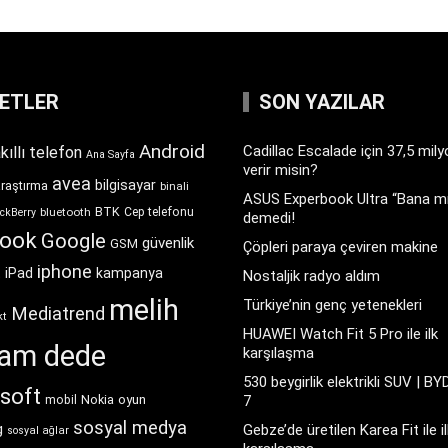
KETLER
SON YAZILAR
Android
Cadillac Escalade için 37,5 mil
kıllı telefon
Ana Sayfa
verir misin?
avea
bilgisayar
araştırma
binali
ASUS Experbook Ultra “Bana mı
BTK
bluetooth
Cep telefonu
ckBerry
demedi!
book
Google
güvenlik
GSM
Çöpleri paraya çeviren makine
iphone
t
iPad
kampanya
Nostaljik radyo aldım
melih
Türkiye’nin genç yetenekleri
Mediatrend
kt
HUAWEI Watch Fit 5 Pro ile ilk
ram dede
karşılaşma
530 beygirlik elektrikli SUV | BY
soft
Nokia
oyun
7
mobil
sosyal medya
g
Gebze’de üretilen Karea Fit ile il
sosyal ağlar