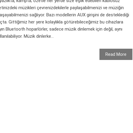
yazlıkta, kampta; özetle her yerde size eşlik edebilen kablosuz
letinizdeki müzikleri çevrenizdekilerle paylaşabilmenizi ve müziğin
yaşayabilmenizi sağlıyor. Bazı modellerin AUX girişini de desteklediği
a. Gittiğimiz her yere kolaylıkla götürebileceğimiz bu cihazlara
yın Bluetooth hoparlörler, sadece müzik dinlemek için değil, aynı
nılabiliyor. Müzik dinlerke...
Read More