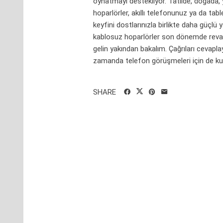
oynatmayı destekliyor. Tatilde, doğada, 
hoparlörler, akıllı telefonunuz ya da tab
keyfini dostlarınızla birlikte daha güçlü 
kablosuz hoparlörler son dönemde revaçt
gelin yakından bakalım. Çağrıları cevapla
zamanda telefon görüşmeleri için de kulla
SHARE