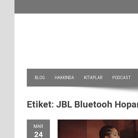
Skip
to
content
BLOG
HAKKINDA
KITAPLAR
PODCAST
Etiket:
JBL Bluetooh Hopar
MAR
24