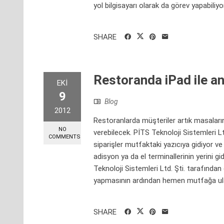
yol bilgisayarı olarak da görev yapabiliyo
SHARE
Restoranda iPad ile an
EKI
9
Blog
2012
Restoranlarda müşteriler artık masaların
NO
verebilecek. PİTS Teknoloji Sistemleri L
COMMENTS
siparişler mutfaktaki yazıcıya gidiyor ve
adisyon ya da el terminallerinin yerini g
Teknoloji Sistemleri Ltd. Şti. tarafından
yapmasının ardından hemen mutfağa ula
SHARE