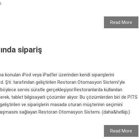
r.
Read More
ında sipariş
a konulan iPod veya iPad'ler üzerinden kendi siparişlerini
td. Şti. tarafından geliştirilen Restoran Otomasyon Sistemi'yle
 böylece servis süratle gerçekleşiyor.Restoranlarda kullanılan
iderek, tablet bilgisayarlı çözümler alıyor. Bu çözümlerden biri de PİTS
 geliştirilen ve siparişlerin masada oturan müşterinin seçimini
şmasını sağlayan Restoran Otomasyon Sistemi. (daha&helliip;)
Read More