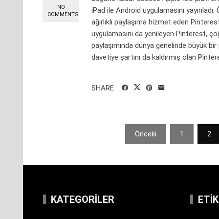
NO
iPad ile Android uygulamasını yayınladı. Ö
COMMENTS
ağırlıklı paylaşıma hizmet eden Pinteres
uygulamasını da yenileyen Pinterest, ço
paylaşımında dünya genelinde büyük bir
davetiye şartını da kaldırmış olan Pint
SHARE
Yazı
Önceki
1
2
sayfalaması
KATEGORILER
ETI