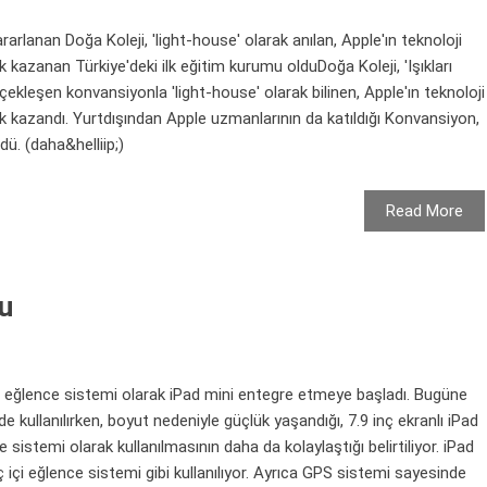
rlanan Doğa Koleji, 'light-house' olarak anılan, Apple'ın teknoloji
 kazanan Türkiye'deki ilk eğitim kurumu olduDoğa Koleji, 'Işıkları
çekleşen konvansiyonla 'light-house' olarak bilinen, Apple'ın teknoloji
k kazandı. Yurtdışından Apple uzmanlarının da katıldığı Konvansiyon,
ü. (daha&helliip;)
Read More
du
e eğlence sistemi olarak iPad mini entegre etmeye başladı. Bugüne
e kullanılırken, boyut nedeniyle güçlük yaşandığı, 7.9 inç ekranlı iPad
ce sistemi olarak kullanılmasının daha da kolaylaştığı belirtiliyor. iPad
aç içi eğlence sistemi gibi kullanılıyor. Ayrıca GPS sistemi sayesinde