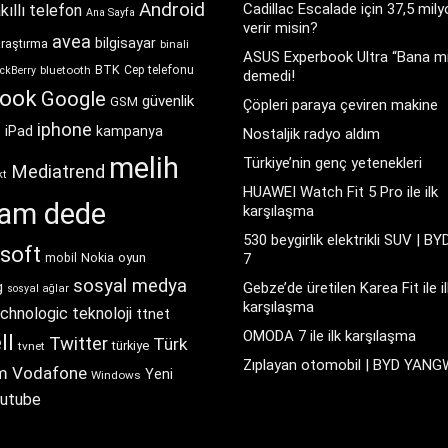
Android
Cadillac Escalade için 37,5 mil
kıllı telefon
Ana Sayfa
verir misin?
avea
bilgisayar
araştırma
binali
ASUS Experbook Ultra “Bana mı
BTK
bluetooth
Cep telefonu
ckBerry
demedi!
book
Google
güvenlik
GSM
Çöpleri paraya çeviren makine
iphone
t
iPad
kampanya
Nostaljik radyo aldım
melih
Türkiye’nin genç yetenekleri
Mediatrend
kt
HUAWEI Watch Fit 5 Pro ile ilk
ram dede
karşılaşma
530 beygirlik elektrikli SUV | BY
soft
Nokia
oyun
7
mobil
sosyal medya
g
Gebze’de üretilen Karea Fit ile il
sosyal ağlar
karşılaşma
chnologic
teknoloji
ttnet
OMODA 7 ile ilk karşılaşma
ll
Twitter
Türk
türkiye
tvnet
Zıplayan otomobil | BYD YAN
m
Vodafone
Yeni
Windows
utube