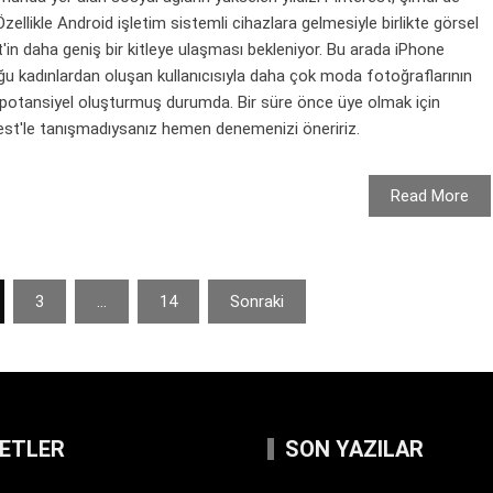
zellikle Android işletim sistemli cihazlara gelmesiyle birlikte görsel
t'in daha geniş bir kitleye ulaşması bekleniyor. Bu arada iPhone
ğu kadınlardan oluşan kullanıcısıyla daha çok moda fotoğraflarının
 potansiyel oluşturmuş durumda. Bir süre önce üye olmak için
erest'le tanışmadıysanız hemen denemenizi öneririz.
Read More
3
…
14
Sonraki
KETLER
SON YAZILAR