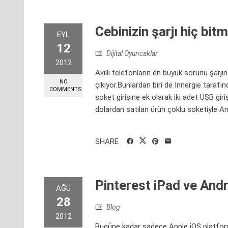
Cebinizin şarjı hiç bit
EYL
12
Dijital Oyuncaklar
2012
Akıllı telefonların en büyük sorunu şarj
NO
çıkıyor.Bunlardan biri de Innergie tarafı
COMMENTS
soket girişine ek olarak iki adet USB giri
dolardan satılan ürün çoklu soketiyle And
SHARE
Pinterest iPad ve Andr
AĞU
28
Blog
2012
Bugüne kadar sadece Apple iOS platformu