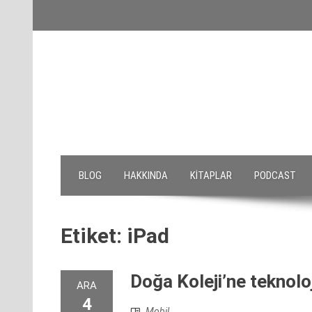
Skip
to
content
BLOG
HAKKINDA
KITAPLAR
PODCAST
Etiket:
iPad
Doğa Koleji’ne teknolo
ARA
4
Mobil