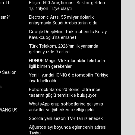
yon TL
Bilişim 500 Araştırması: Sektör gelirleri
1,6 trilyon TL’ye ulaştı
sın?”
Electronic Arts, 55 milyar dolarlık
anlaşmayla Suudi Arabistan’ın oldu
Google DeepMind Türk mühendis Koray
Kavukcuoğlu’na emanet
Türk Telekom, 2026’nın ilk yarısında
gelirini yüzde 9 artırdı
HONOR Magic V6 katlanabilir telefonla
ilgili bilmen gerekenler
D Sealion
Yeni Hyundai IONIQ 6 otomobilin Türkiye
fiyatı belli oldu
k
Roborock Saros 20 Sonic: Ultra ince
tasarım güçlü temizlikle buluşuyor
WhatsApp grup sohbetlerine gelişmiş
anketler ve @herkes özelliği geldi
GWANG U9
Sporda yeni sezon TV+’tan izlenecek
Ağustos ayı boyunca eğlencenin adresi
Tivibu