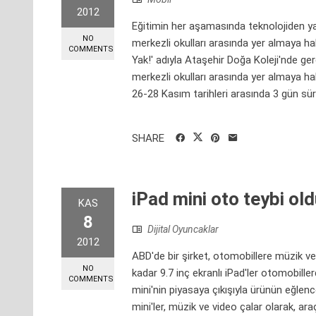
2012
Eğitimin her aşamasında teknolojiden yara
NO
merkezli okulları arasında yer almaya hak
COMMENTS
Yak!' adıyla Ataşehir Doğa Koleji'nde ger
merkezli okulları arasında yer almaya ha
26-28 Kasım tarihleri arasında 3 gün sürd
SHARE
iPad mini oto teybi ol
KAS
8
Dijital Oyuncaklar
2012
ABD'de bir şirket, otomobillere müzik v
NO
kadar 9.7 inç ekranlı iPad'ler otomobillerd
COMMENTS
mini'nin piyasaya çıkışıyla ürünün eğlen
mini'ler, müzik ve video çalar olarak, ar