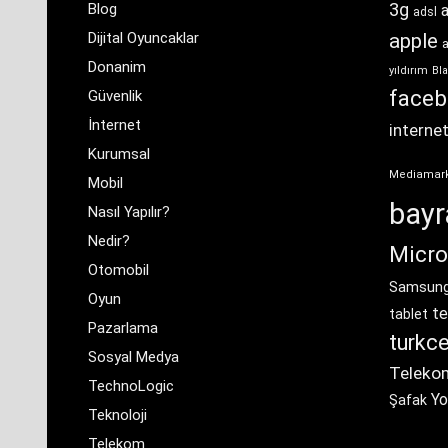
3g
Blog
a
adsl
Dijital Oyuncaklar
apple
Donanim
yıldırım
Bla
face
Güvenlik
İnternet
interne
Kurumsal
Mediamar
Mobil
bay
Nasıl Yapılır?
Nedir?
Micro
Otomobil
Samsun
Oyun
te
tablet
Pazarlama
turkce
Sosyal Medya
Teleko
TechnoLogic
Yo
Şafak
Teknoloji
Telekom