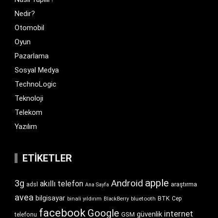
Nedir?
Otomobil
Oyun
Pazarlama
Sosyal Medya
TechnoLogic
Teknoloji
Telekom
Yazılım
ETIKETLER
apple
Android
3g
akıllı telefon
araştırma
adsl
Ana Sayfa
avea
bilgisayar
BTK
bluetooth
Cep
binali yıldırım
BlackBerry
facebook
Google
internet
güvenlik
GSM
telefonu