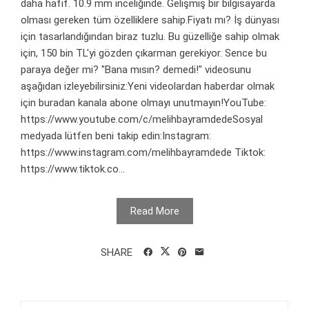
daha hafif. 10.9 mm inceliğinde. Gelişmiş bir bilgisayarda
olması gereken tüm özelliklere sahip.Fiyatı mı? İş dünyası
için tasarlandığından biraz tuzlu. Bu güzelliğe sahip olmak
için, 150 bin TL'yi gözden çıkarman gerekiyor. Sence bu
paraya değer mi? "Bana mısın? demedi!" videosunu
aşağıdan izleyebilirsiniz:Yeni videolardan haberdar olmak
için buradan kanala abone olmayı unutmayın!YouTube:
https://www.youtube.com/c/melihbayramdedeSosyal
medyada lütfen beni takip edin:Instagram:
https://www.instagram.com/melihbayramdede Tiktok:
https://www.tiktok.co...
Read More
SHARE
Arama: