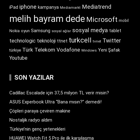
iphone
Mediatrend
iPad
kampanya
Mediamarkt
melih bayram dede
Microsoft
mobil
sosyal medya
Samsung
tablet
Nokia
oyun
sosyal ağlar
turkcell
Twitter
technologic
teknoloji
ttnet
tvnet
Türk Telekom
Vodafone
Yeni Şafak
türkiye
Windows
Youtube
SON YAZILAR
Cadillac Escalade için 37,5 milyon TL verir misin?
ASUS Experbook Ultra “Bana mısın?” demedi!
Çöpleri paraya çeviren makine
Nostaljik radyo aldım
Türkiye’nin genç yetenekleri
HUAWEI Watch Fit 5 Pro ile ilk karşılaşma