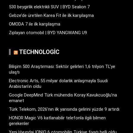
530 beygirlik elektrikli SUV | BYD Sealion 7
Gebze’de üretilen Karea Fit ile ilk karşılaşma
OMODA 7 ile ilk karşılaşma
Zıplayan otomobil | BYD YANGWANG U9
TECHNOLOGIC
Bilişim 500 Araştırması: Sektör gelirleri 1,6 trilyon TL’ye
ulaştı
Electronic Arts, 55 milyar dolarlık anlaşmayla Suudi
Arabistan’ın oldu
Google DeepMind Türk mühendis Koray Kavukcuoğlu’na
emanet
Türk Telekom, 2026’nın ilk yarısında gelirini yüzde 9 artırdı
HONOR Magic V6 katlanabilir telefonla ilgili bilmen
gerekenler
Yeni Hyundai IONIQ 6 otomobilin Türkiye fiyatı belli oldu