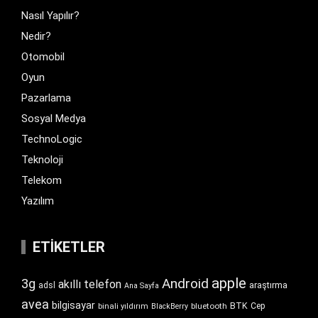
Nasıl Yapılır?
Nedir?
Otomobil
Oyun
Pazarlama
Sosyal Medya
TechnoLogic
Teknoloji
Telekom
Yazılım
ETIKETLER
apple
Android
3g
akıllı telefon
araştırma
adsl
Ana Sayfa
avea
bilgisayar
BTK
bluetooth
Cep
binali yıldırım
BlackBerry