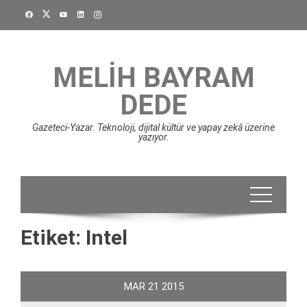
Skip
to
content
MELIH BAYRAM
DEDE
Gazeteci-Yazar. Teknoloji, dijital kültür ve yapay zekâ üzerine
yazıyor.
Etiket:
Intel
MAR
21
2015