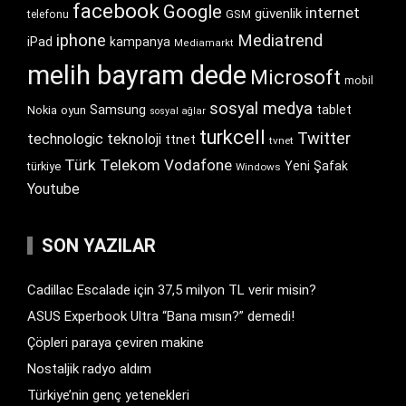
facebook
Google
internet
güvenlik
GSM
telefonu
iphone
Mediatrend
iPad
kampanya
Mediamarkt
melih bayram dede
Microsoft
mobil
sosyal medya
Samsung
tablet
Nokia
oyun
sosyal ağlar
turkcell
Twitter
technologic
teknoloji
ttnet
tvnet
Türk Telekom
Vodafone
Yeni Şafak
türkiye
Windows
Youtube
SON YAZILAR
Cadillac Escalade için 37,5 milyon TL verir misin?
ASUS Experbook Ultra “Bana mısın?” demedi!
Çöpleri paraya çeviren makine
Nostaljik radyo aldım
Türkiye’nin genç yetenekleri