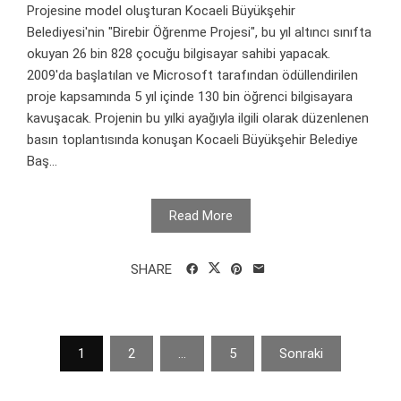
Projesine model oluşturan Kocaeli Büyükşehir
Belediyesi'nin "Birebir Öğrenme Projesi", bu yıl altıncı sınıfta
okuyan 26 bin 828 çocuğu bilgisayar sahibi yapacak.
2009'da başlatılan ve Microsoft tarafından ödüllendirilen
proje kapsamında 5 yıl içinde 130 bin öğrenci bilgisayara
kavuşacak. Projenin bu yılki ayağıyla ilgili olarak düzenlenen
basın toplantısında konuşan Kocaeli Büyükşehir Belediye
Baş...
Read More
SHARE
Yazı
1
2
…
5
Sonraki
sayfalaması