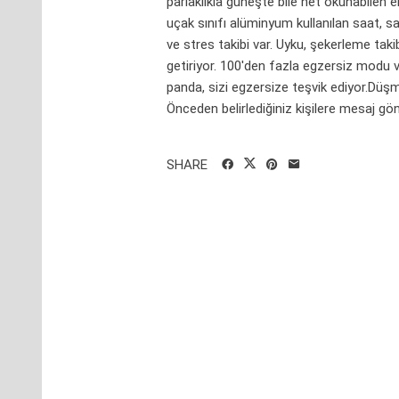
parlaklıkla güneşte bile net okunabilen 
uçak sınıfı alüminyum kullanılan saat, s
ve stres takibi var. Uyku, şekerleme taki
getiriyor. 100'den fazla egzersiz modu va
panda, sizi egzersize teşvik ediyor.Düşm
Önceden belirlediğiniz kişilere mesaj gönd
SHARE