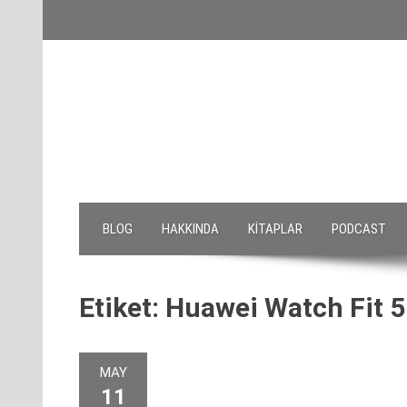
Skip
to
content
BLOG
HAKKINDA
KITAPLAR
PODCAST
Etiket:
Huawei Watch Fit 5 
MAY
11