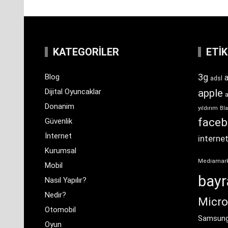
KATEGORILER
ETI
3g
Blog
a
adsl
Dijital Oyuncaklar
apple
Donanim
yıldırım
Bla
face
Güvenlik
İnternet
interne
Kurumsal
Mediamar
Mobil
bay
Nasıl Yapılır?
Nedir?
Micro
Otomobil
Samsun
Oyun