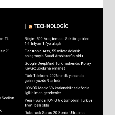
TECHNOLOGIC
yon TL
Bilişim 500 Araştırması: Sektör gelirleri
1,6 trilyon TL’ye ulaştı
sın?”
Electronic Arts, 55 milyar dolarlık
anlaşmayla Suudi Arabistan’ın oldu
Google DeepMind Türk mühendis Koray
Kavukcuoğlu’na emanet
Türk Telekom, 2026’nın ilk yarısında
gelirini yüzde 9 artırdı
HONOR Magic V6 katlanabilir telefonla
ilgili bilmen gerekenler
D Sealion
Yeni Hyundai IONIQ 6 otomobilin Türkiye
fiyatı belli oldu
k
Roborock Saros 20 Sonic: Ultra ince