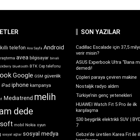
KETLER
SON YAZILAR
Android
Cadillac Escalade için 37,5 mil
kıllı telefon
Ana Sayfa
verir misin?
avea
bilgisayar
araştırma
binali
ASUS Experbook Ultra “Bana mı
BTK
bluetooth
Cep telefonu
ckBerry
demedi!
book
Google
güvenlik
GSM
Çöpleri paraya çeviren makine
iphone
t
iPad
kampanya
Nostaljik radyo aldım
melih
Türkiye’nin genç yetenekleri
Mediatrend
kt
HUAWEI Watch Fit 5 Pro ile ilk
ram dede
karşılaşma
530 beygirlik elektrikli SUV | BY
soft
Nokia
oyun
7
mobil
sosyal medya
g
Gebze’de üretilen Karea Fit ile il
sosyal ağlar