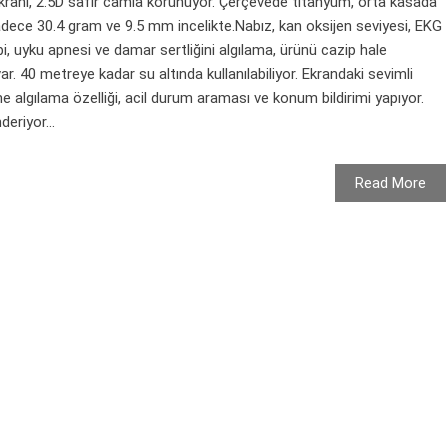
ekranı, 2.5D safir camla korunuyor. Çerçevede titanyum, orta kasada
adece 30.4 gram ve 9.5 mm incelikte.Nabız, kan oksijen seviyesi, EKG
bi, uyku apnesi ve damar sertliğini algılama, ürünü cazip hale
r. 40 metreye kadar su altında kullanılabiliyor. Ekrandaki sevimli
e algılama özelliği, acil durum araması ve konum bildirimi yapıyor.
eriyor...
Read More