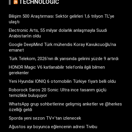
TECHNOLOGIC
Bilişim 500 Araştırması: Sektör gelirleri 1,6 trilyon TL’ye
ulaştı
Electronic Arts, 55 milyar dolarlık anlaşmayla Suudi
Arabistan’ın oldu
Google DeepMind Türk mühendis Koray Kavukcuoğlu’na
emanet
Türk Telekom, 2026’nın ilk yarısında gelirini yüzde 9 artırdı
HONOR Magic V6 katlanabilir telefonla ilgili bilmen
gerekenler
Yeni Hyundai IONIQ 6 otomobilin Türkiye fiyatı belli oldu
Roborock Saros 20 Sonic: Ultra ince tasarım güçlü
temizlikle buluşuyor
WhatsApp grup sohbetlerine gelişmiş anketler ve @herkes
özelliği geldi
Sporda yeni sezon TV+’tan izlenecek
Ağustos ayı boyunca eğlencenin adresi Tivibu