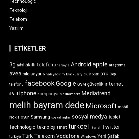
TechnoLogic
Teknoloji
Telekom
Yazılım
ETIKETLER
apple
Android
3g
akıllı telefon
araştırma
adsl
Ana Sayfa
avea
bilgisayar
BTK
bluetooth
Cep
binali yıldırım
BlackBerry
facebook
Google
internet
güvenlik
GSM
telefonu
iphone
Mediatrend
iPad
kampanya
Mediamarkt
melih bayram dede
Microsoft
mobil
sosyal medya
Samsung
tablet
Nokia
oyun
sosyal ağlar
turkcell
Twitter
technologic
teknoloji
ttnet
tvnet
Türk Telekom
Vodafone
Yeni Şafak
türkiye
Windows