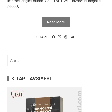
internet erişimi sunan 'GS TTNET WiFi' hizmetini başlattı.
(daha&...
Read More
SHARE
Arama:
KİTAP TAVSİYESİ