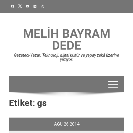
Skip
to
content
MELIH BAYRAM
DEDE
Gazeteci-Yazar. Teknoloji, dijital kültür ve yapay zekâ üzerine
yazıyor.
Etiket:
gs
AĞU
26
2014