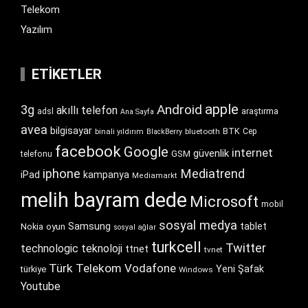
Telekom
Yazılım
ETIKETLER
apple
Android
3g
akıllı telefon
araştırma
adsl
Ana Sayfa
avea
bilgisayar
BTK
bluetooth
Cep
binali yıldırım
BlackBerry
facebook
Google
internet
güvenlik
GSM
telefonu
iphone
Mediatrend
iPad
kampanya
Mediamarkt
melih bayram dede
Microsoft
mobil
sosyal medya
Samsung
tablet
Nokia
oyun
sosyal ağlar
turkcell
Twitter
technologic
teknoloji
ttnet
tvnet
Türk Telekom
Vodafone
Yeni Şafak
türkiye
Windows
Youtube