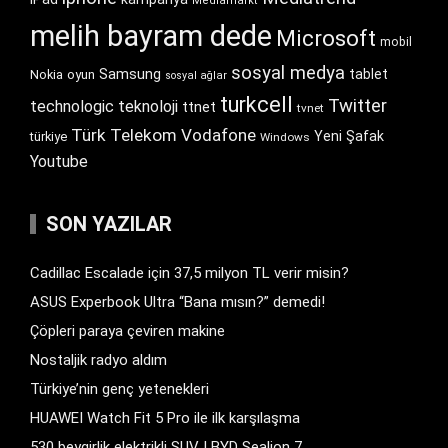
Mediamarkt
melih bayram dede
Microsoft
mobil
sosyal medya
Samsung
tablet
Nokia
oyun
sosyal ağlar
turkcell
Twitter
technologic
teknoloji
ttnet
tvnet
Türk Telekom
Vodafone
Yeni Şafak
türkiye
Windows
Youtube
SON YAZILAR
Cadillac Escalade için 37,5 milyon TL verir misin?
ASUS Experbook Ultra “Bana mısın?” demedi!
Çöpleri paraya çeviren makine
Nostaljik radyo aldım
Türkiye’nin genç yetenekleri
HUAWEI Watch Fit 5 Pro ile ilk karşılaşma
530 beygirlik elektrikli SUV | BYD Sealion 7