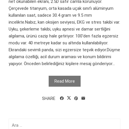
net okunabilen ekranı, 2.5D safir camla korunuyor.
Çerçevede titanyum, orta kasada uçak sınıfı alüminyum
kullanılan saat, sadece 30.4 gram ve 9.5 mm
incelikte.Nabız, kan oksijen seviyesi, EKG ve stres takibi var.
Uyku, şekerleme takibi, uyku apnesi ve damar sertliğini
algılama, ürünü cazip hale getiriyor. 100'den fazla egzersiz
modu var. 40 metreye kadar su altında kullanılabiliyor.
Ekrandaki sevimli panda, sizi egzersize teşvik ediyor.Düşme
algılama özelliği, acil durum araması ve konum bildirimi
yapıyor. Önceden belirlediğiniz kişilere mesaj gönderiyor...
Read More
SHARE
Arama: