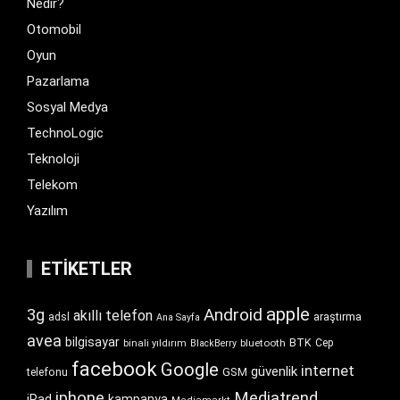
Nedir?
Otomobil
Oyun
Pazarlama
Sosyal Medya
TechnoLogic
Teknoloji
Telekom
Yazılım
ETIKETLER
apple
Android
3g
akıllı telefon
araştırma
adsl
Ana Sayfa
avea
bilgisayar
BTK
bluetooth
Cep
binali yıldırım
BlackBerry
facebook
Google
internet
güvenlik
GSM
telefonu
iphone
Mediatrend
iPad
kampanya