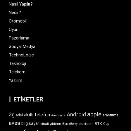
Nasıl Yapılır?
Nedir?
Otomobil
Oyun
Pazarlama
Sosyal Medya
TechnoLogic
Teknoloji
Telekom
Yazılım
ETIKETLER
apple
Android
3g
akıllı telefon
araştırma
adsl
Ana Sayfa
avea
bilgisayar
BTK
bluetooth
Cep
binali yıldırım
BlackBerry