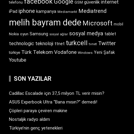
facebook
Google
internet
güvenlik
GSM
telefonu
iphone
Mediatrend
iPad
kampanya
Mediamarkt
melih bayram dede
Microsoft
mobil
sosyal medya
Samsung
tablet
Nokia
oyun
sosyal ağlar
turkcell
Twitter
technologic
teknoloji
ttnet
tvnet
Türk Telekom
Vodafone
Yeni Şafak
türkiye
Windows
Youtube
SON YAZILAR
Cadillac Escalade için 37,5 milyon TL verir misin?
ASUS Experbook Ultra “Bana mısın?” demedi!
Çöpleri paraya çeviren makine
Nostaljik radyo aldım
Türkiye’nin genç yetenekleri