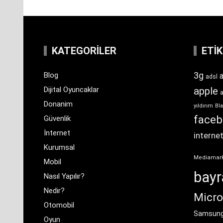
KATEGORILER
ETI
3g
Blog
a
adsl
Dijital Oyuncaklar
apple
Donanim
yıldırım
Bla
face
Güvenlik
İnternet
interne
Kurumsal
Mediamar
Mobil
bay
Nasıl Yapılır?
Nedir?
Micro
Otomobil
Samsun
Oyun