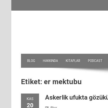
Skip
to
content
BLOG
HAKKINDA
KITAPLAR
PODCAST
Etiket:
er mektubu
Askerlik ufukta gözük
KAS
20
Blog