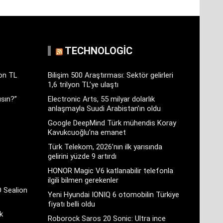
TECHNOLOGIC
yon TL
Bilişim 500 Araştırması: Sektör gelirleri
1,6 trilyon TL’ye ulaştı
sın?”
Electronic Arts, 55 milyar dolarlık
anlaşmayla Suudi Arabistan’ın oldu
Google DeepMind Türk mühendis Koray
Kavukcuoğlu’na emanet
Türk Telekom, 2026’nın ilk yarısında
gelirini yüzde 9 artırdı
HONOR Magic V6 katlanabilir telefonla
ilgili bilmen gerekenler
D Sealion
Yeni Hyundai IONIQ 6 otomobilin Türkiye
fiyatı belli oldu
k
Roborock Saros 20 Sonic: Ultra ince