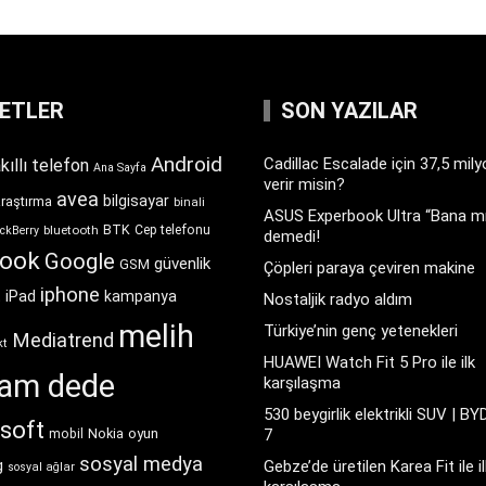
KETLER
SON YAZILAR
Android
Cadillac Escalade için 37,5 mil
kıllı telefon
Ana Sayfa
verir misin?
avea
bilgisayar
araştırma
binali
ASUS Experbook Ultra “Bana mı
BTK
bluetooth
Cep telefonu
ckBerry
demedi!
book
Google
güvenlik
GSM
Çöpleri paraya çeviren makine
iphone
t
iPad
kampanya
Nostaljik radyo aldım
melih
Türkiye’nin genç yetenekleri
Mediatrend
kt
HUAWEI Watch Fit 5 Pro ile ilk
ram dede
karşılaşma
530 beygirlik elektrikli SUV | BY
soft
Nokia
oyun
7
mobil
sosyal medya
g
Gebze’de üretilen Karea Fit ile il
sosyal ağlar