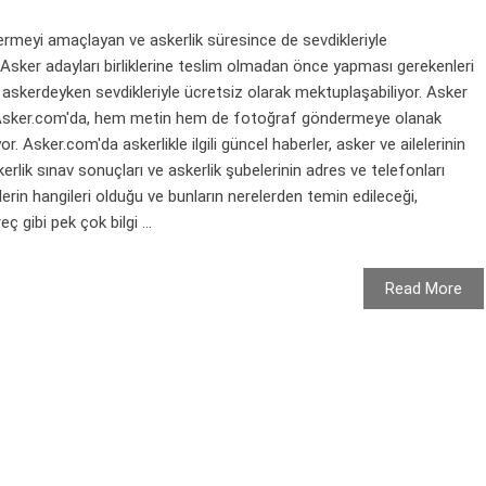
rmeyi amaçlayan ve askerlik süresince de sevdikleriyle
. Asker adayları birliklerine teslim olmadan önce yapması gerekenleri
 askerdeyken sevdikleriyle ücretsiz olarak mektuplaşabiliyor. Asker
an Asker.com'da, hem metin hem de fotoğraf göndermeye olanak
. Asker.com'da askerlikle ilgili güncel haberler, asker ve ailelerinin
rlik sınav sonuçları ve askerlik şubelerinin adres ve telefonları
erin hangileri olduğu ve bunların nerelerden temin edileceği,
eç gibi pek çok bilgi ...
Read More