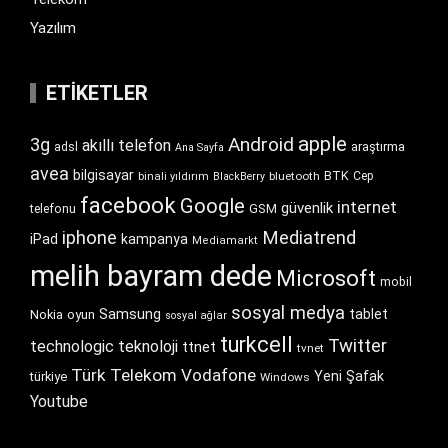
Yazılım
ETIKETLER
apple
Android
3g
akıllı telefon
araştırma
adsl
Ana Sayfa
avea
bilgisayar
BTK
bluetooth
Cep
binali yıldırım
BlackBerry
facebook
Google
internet
güvenlik
GSM
telefonu
iphone
Mediatrend
iPad
kampanya
Mediamarkt
melih bayram dede
Microsoft
mobil
sosyal medya
Samsung
tablet
Nokia
oyun
sosyal ağlar
turkcell
Twitter
technologic
teknoloji
ttnet
tvnet
Türk Telekom
Vodafone
Yeni Şafak
türkiye
Windows
Youtube