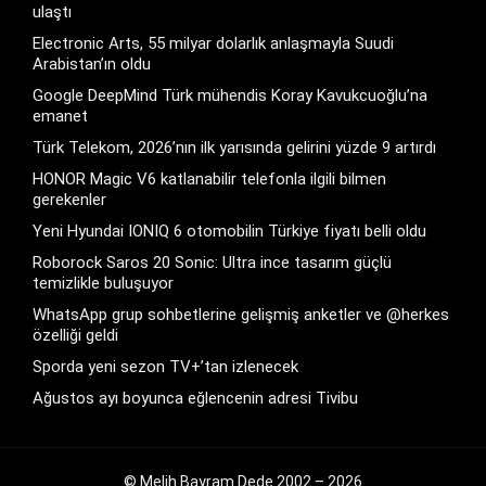
ulaştı
Electronic Arts, 55 milyar dolarlık anlaşmayla Suudi
Arabistan’ın oldu
Google DeepMind Türk mühendis Koray Kavukcuoğlu’na
emanet
Türk Telekom, 2026’nın ilk yarısında gelirini yüzde 9 artırdı
HONOR Magic V6 katlanabilir telefonla ilgili bilmen
gerekenler
Yeni Hyundai IONIQ 6 otomobilin Türkiye fiyatı belli oldu
Roborock Saros 20 Sonic: Ultra ince tasarım güçlü
temizlikle buluşuyor
WhatsApp grup sohbetlerine gelişmiş anketler ve @herkes
özelliği geldi
Sporda yeni sezon TV+’tan izlenecek
Ağustos ayı boyunca eğlencenin adresi Tivibu
© Melih Bayram Dede 2002 – 2026