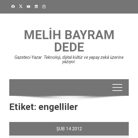
Skip
to
content
MELIH BAYRAM
DEDE
Gazeteci-Yazar. Teknoloji, dijital kültür ve yapay zekâ üzerine
yazıyor.
Etiket:
engelliler
ŞUB
14
2012