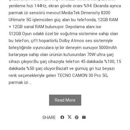
yenileme hızı 144Hz, ekran gövde oranı %94. Ekranda ayrıca
parmak izi sensörü mevcut.MediaTek Dimensity 8200
Ultimate 5G işlemciden güç alan bu telefonda, 12GB RAM
+ 12GB sanal RAM bulunuyor. Depolama alanı ise
512GB.Oyun odaklı özel bir soğutma sistemine sahip olan
bu telefon, çift hoparlörlü Dolby Atmos ses sistemiyle
birleştiğinde oyunculara iyi bir deneyim sunuyor.5000mAh
bataryaya sahip olan ürünün kutusundan 70W ultra şarj
cihazı çıkıyor.Bu şarj cihazıyla telefon 45 dakikada %100, 15
dakikada %50 şarj oluyor.Bazalt ve gümüş gri tuz beyazı
renk seçenekleriyle gelen TECNO CAMON 30 Pro 5G,
parmak izi ...
Read More
SHARE