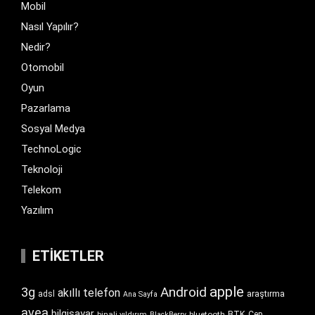
Mobil
Nasıl Yapılır?
Nedir?
Otomobil
Oyun
Pazarlama
Sosyal Medya
TechnoLogic
Teknoloji
Telekom
Yazılım
ETIKETLER
apple
Android
3g
akıllı telefon
araştırma
adsl
Ana Sayfa
avea
bilgisayar
BTK
bluetooth
Cep
binali yıldırım
BlackBerry