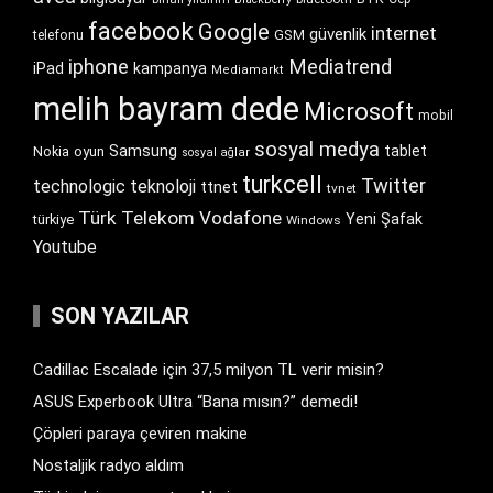
facebook
Google
internet
güvenlik
GSM
telefonu
iphone
Mediatrend
iPad
kampanya
Mediamarkt
melih bayram dede
Microsoft
mobil
sosyal medya
Samsung
tablet
Nokia
oyun
sosyal ağlar
turkcell
Twitter
technologic
teknoloji
ttnet
tvnet
Türk Telekom
Vodafone
Yeni Şafak
türkiye
Windows
Youtube
SON YAZILAR
Cadillac Escalade için 37,5 milyon TL verir misin?
ASUS Experbook Ultra “Bana mısın?” demedi!
Çöpleri paraya çeviren makine
Nostaljik radyo aldım