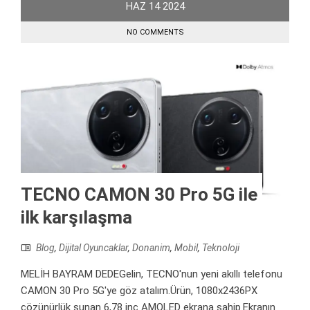
HAZ
14
2024
NO COMMENTS
TECNO CAMON 30 Pro 5G ile
ilk karşılaşma
Blog
,
Dijital Oyuncaklar
,
Donanim
,
Mobil
,
Teknoloji
MELİH BAYRAM DEDEGelin, TECNO'nun yeni akıllı telefonu
CAMON 30 Pro 5G'ye göz atalım.Ürün, 1080x2436PX
çözünürlük sunan 6,78 inç AMOLED ekrana sahip.Ekranın