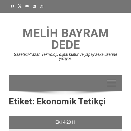
Skip
to
content
MELIH BAYRAM
DEDE
Gazeteci-Yazar. Teknoloji, dijital kültür ve yapay zekâ üzerine
yazıyor.
Etiket:
Ekonomik Tetikçi
EKI
4
2011