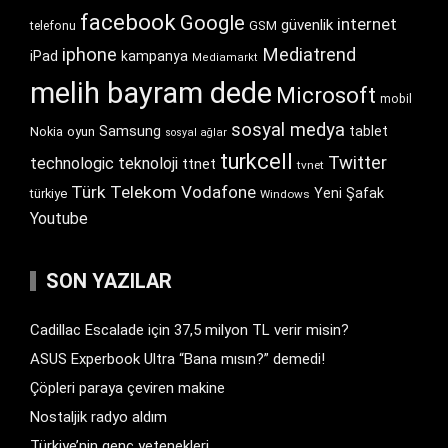
facebook
Google
internet
güvenlik
GSM
telefonu
iphone
Mediatrend
iPad
kampanya
Mediamarkt
melih bayram dede
Microsoft
mobil
sosyal medya
Samsung
tablet
Nokia
oyun
sosyal ağlar
turkcell
Twitter
technologic
teknoloji
ttnet
tvnet
Türk Telekom
Vodafone
Yeni Şafak
türkiye
Windows
Youtube
SON YAZILAR
Cadillac Escalade için 37,5 milyon TL verir misin?
ASUS Experbook Ultra “Bana mısın?” demedi!
Çöpleri paraya çeviren makine
Nostaljik radyo aldım
Türkiye’nin genç yetenekleri