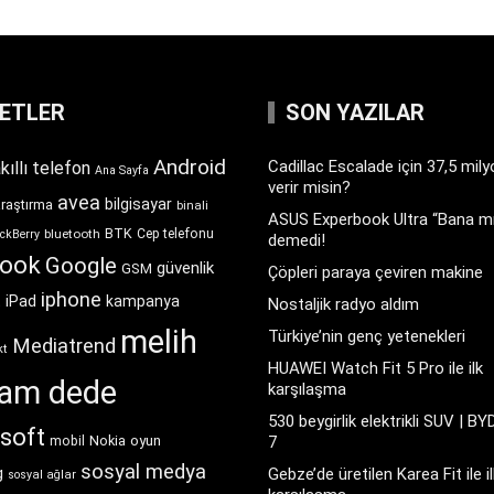
KETLER
SON YAZILAR
Android
Cadillac Escalade için 37,5 mil
kıllı telefon
Ana Sayfa
verir misin?
avea
bilgisayar
araştırma
binali
ASUS Experbook Ultra “Bana mı
BTK
bluetooth
Cep telefonu
ckBerry
demedi!
book
Google
güvenlik
GSM
Çöpleri paraya çeviren makine
iphone
t
iPad
kampanya
Nostaljik radyo aldım
melih
Türkiye’nin genç yetenekleri
Mediatrend
kt
HUAWEI Watch Fit 5 Pro ile ilk
ram dede
karşılaşma
530 beygirlik elektrikli SUV | BY
soft
Nokia
oyun
7
mobil
sosyal medya
g
Gebze’de üretilen Karea Fit ile il
sosyal ağlar