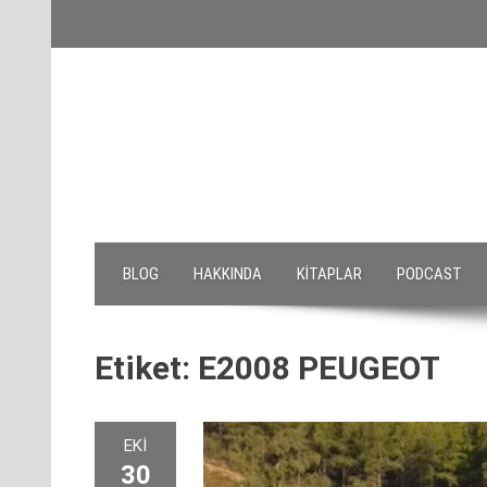
Skip
to
content
BLOG
HAKKINDA
KITAPLAR
PODCAST
Etiket:
E2008 PEUGEOT
EKI
30