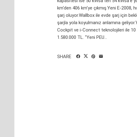
kapasitesi ise 50 kWsa'ten 54 kWsa'e yük
km'den 406 km'ye çıkmış.Yeni E-2008, hı
şarj oluyor.Wallbox ile evde şarj için b
şarjla yola koyulmanız anlamına geliyor.
Cockpit ve i-Connect teknolojileri ile 10 
1.580.000 TL. "Yeni PEU...
SHARE