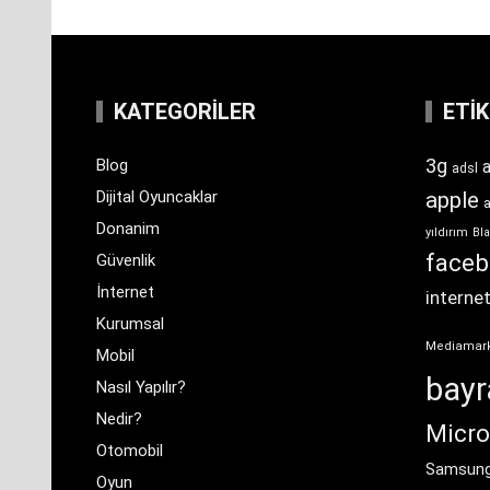
KATEGORILER
ETI
3g
Blog
a
adsl
Dijital Oyuncaklar
apple
Donanim
yıldırım
Bla
face
Güvenlik
İnternet
interne
Kurumsal
Mediamar
Mobil
bay
Nasıl Yapılır?
Nedir?
Micro
Otomobil
Samsun
Oyun