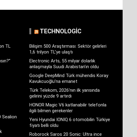
TECHNOLOGIC
yon TL
Bilişim 500 Araştırması: Sektör gelirleri
1,6 trilyon TL’ye ulaştı
sın?”
Electronic Arts, 55 milyar dolarlık
anlaşmayla Suudi Arabistan’ın oldu
Google DeepMind Türk mühendis Koray
Kavukcuoğlu’na emanet
Türk Telekom, 2026’nın ilk yarısında
gelirini yüzde 9 artırdı
HONOR Magic V6 katlanabilir telefonla
ilgili bilmen gerekenler
D Sealion
Yeni Hyundai IONIQ 6 otomobilin Türkiye
fiyatı belli oldu
k
Roborock Saros 20 Sonic: Ultra ince