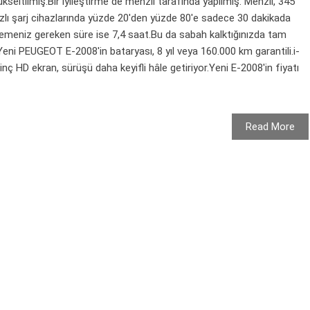
seltilmiş.Bir iyileştirme de menzil tarafında yapılmış. Menzil, 345
zlı şarj cihazlarında yüzde 20'den yüzde 80'e sadece 30 dakikada
eklemeniz gereken süre ise 7,4 saat.Bu da sabah kalktığınızda tam
Yeni PEUGEOT E-2008'in bataryası, 8 yıl veya 160.000 km garantili.i-
inç HD ekran, sürüşü daha keyifli hâle getiriyor.Yeni E-2008'in fiyatı
Read More