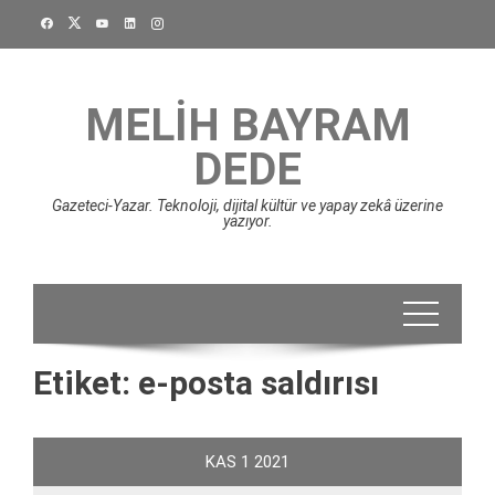
Skip
to
content
MELIH BAYRAM
DEDE
Gazeteci-Yazar. Teknoloji, dijital kültür ve yapay zekâ üzerine
yazıyor.
Etiket:
e-posta saldırısı
KAS
1
2021