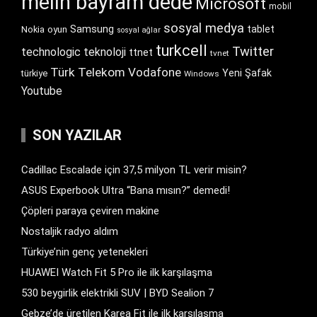
melih bayram dede
Microsoft
mobil
sosyal medya
Samsung
tablet
Nokia
oyun
sosyal ağlar
turkcell
Twitter
technologic
teknoloji
ttnet
tvnet
Türk Telekom
Vodafone
Yeni Şafak
türkiye
Windows
Youtube
SON YAZILAR
Cadillac Escalade için 37,5 milyon TL verir misin?
ASUS Experbook Ultra “Bana mısın?” demedi!
Çöpleri paraya çeviren makine
Nostaljik radyo aldım
Türkiye’nin genç yetenekleri
HUAWEI Watch Fit 5 Pro ile ilk karşılaşma
530 beygirlik elektrikli SUV | BYD Sealion 7
Gebze’de üretilen Karea Fit ile ilk karşılaşma