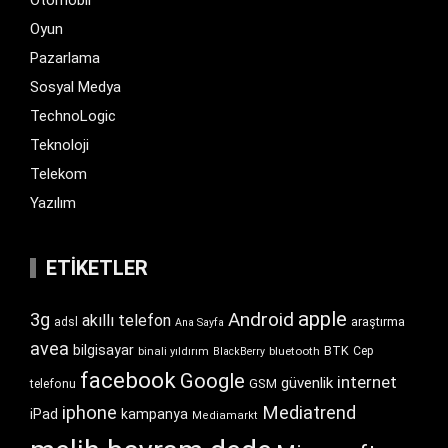
Otomobil
Oyun
Pazarlama
Sosyal Medya
TechnoLogic
Teknoloji
Telekom
Yazılım
ETIKETLER
apple
Android
3g
akıllı telefon
araştırma
adsl
Ana Sayfa
avea
bilgisayar
BTK
bluetooth
Cep
binali yıldırım
BlackBerry
facebook
Google
internet
güvenlik
GSM
telefonu
iphone
Mediatrend
iPad
kampanya
Mediamarkt