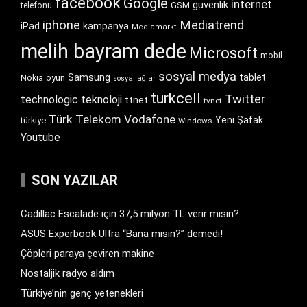
facebook
Google
internet
güvenlik
GSM
telefonu
iphone
Mediatrend
iPad
kampanya
Mediamarkt
melih bayram dede
Microsoft
mobil
sosyal medya
Samsung
tablet
Nokia
oyun
sosyal ağlar
turkcell
Twitter
technologic
teknoloji
ttnet
tvnet
Türk Telekom
Vodafone
Yeni Şafak
türkiye
Windows
Youtube
SON YAZILAR
Cadillac Escalade için 37,5 milyon TL verir misin?
ASUS Experbook Ultra “Bana mısın?” demedi!
Çöpleri paraya çeviren makine
Nostaljik radyo aldım
Türkiye’nin genç yetenekleri