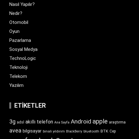
Nasıl Yapılır?
Nedir?
Otomobil
Oyun
Pazarlama
Sosyal Medya
TechnoLogic
Teknoloji
Telekom
Yazılım
ETIKETLER
apple
Android
3g
akıllı telefon
araştırma
adsl
Ana Sayfa
avea
bilgisayar
BTK
bluetooth
Cep
binali yıldırım
BlackBerry