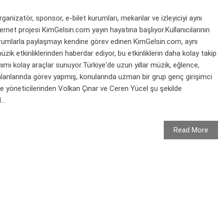
anizatör, sponsor, e-bilet kurumları, mekanlar ve izleyiciyi aynı
net projesi KimGelsin.com yayın hayatına başlıyor.Kullanıcılarının
e kurumlarla paylaşmayı kendine görev edinen KimGelsin.com, aynı
ik etkinliklerinden haberdar ediyor, bu etkinliklerin daha kolay takip
anımı kolay araçlar sunuyor.Türkiye'de uzun yıllar müzik, eğlence,
i alanlarında görev yapmış, konularında uzman bir grup genç girişimci
e yöneticilerinden Volkan Çınar ve Ceren Yücel şu şekilde
..
Read More