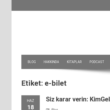
Skip
to
content
BLOG
HAKKINDA
KITAPLAR
PODCAST
Etiket:
e-bilet
Siz karar verin: KimGel
HAZ
18
Blog