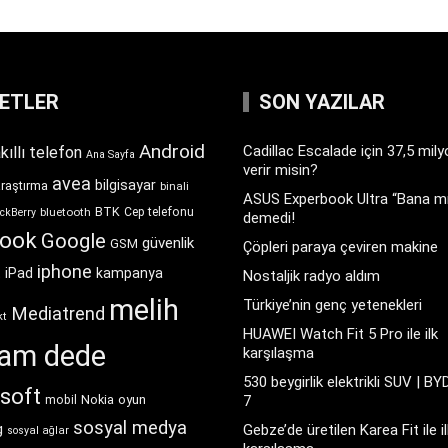
KETLER
SON YAZILAR
Android
Cadillac Escalade için 37,5 mil
kıllı telefon
Ana Sayfa
verir misin?
avea
bilgisayar
araştırma
binali
ASUS Experbook Ultra “Bana mı
BTK
bluetooth
Cep telefonu
ckBerry
demedi!
book
Google
güvenlik
GSM
Çöpleri paraya çeviren makine
iphone
t
iPad
kampanya
Nostaljik radyo aldım
melih
Türkiye’nin genç yetenekleri
Mediatrend
kt
HUAWEI Watch Fit 5 Pro ile ilk
ram dede
karşılaşma
530 beygirlik elektrikli SUV | BY
soft
Nokia
oyun
7
mobil
sosyal medya
g
Gebze’de üretilen Karea Fit ile il
sosyal ağlar