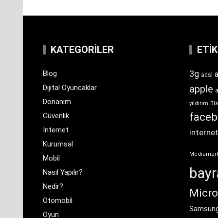
KATEGORILER
ETI
3g
Blog
a
adsl
Dijital Oyuncaklar
apple
Donanim
yıldırım
Bla
face
Güvenlik
İnternet
interne
Kurumsal
Mediamar
Mobil
bay
Nasıl Yapılır?
Nedir?
Micro
Otomobil
Samsun
Oyun