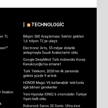
TECHNOLOGIC
yon TL
Bilişim 500 Araştırması: Sektör gelirleri
1,6 trilyon TL’ye ulaştı
sın?”
Electronic Arts, 55 milyar dolarlık
anlaşmayla Suudi Arabistan’ın oldu
Google DeepMind Türk mühendis Koray
Kavukcuoğlu’na emanet
Türk Telekom, 2026’nın ilk yarısında
gelirini yüzde 9 artırdı
HONOR Magic V6 katlanabilir telefonla
ilgili bilmen gerekenler
D Sealion
Yeni Hyundai IONIQ 6 otomobilin Türkiye
fiyatı belli oldu
k
Roborock Saros 20 Sonic: Ultra ince