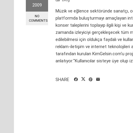
2009
Müzik ve eğlence sektöründe sanatçı, org
NO
platformda buluşturmayı amaçlayan inter
COMMENTS
konser taleplerini toplayıp ilgili kişi v
zamanda izleyiciyi gerçekleşecek tüm müz
edilebilmesi için oldukça faydalı ve kull
reklam-iletişim ve internet teknolojiler
tarafından kurulan KimGelsin.com'u proj
anlatıyor:"Kullanıcılar sisteye üye olup izl.
SHARE