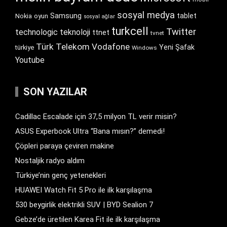
sosyal medya
Samsung
tablet
Nokia
oyun
sosyal ağlar
turkcell
Twitter
technologic
teknoloji
ttnet
tvnet
Türk Telekom
Vodafone
Yeni Şafak
türkiye
Windows
Youtube
SON YAZILAR
Cadillac Escalade için 37,5 milyon TL verir misin?
ASUS Experbook Ultra “Bana mısın?” demedi!
Çöpleri paraya çeviren makine
Nostaljik radyo aldım
Türkiye’nin genç yetenekleri
HUAWEI Watch Fit 5 Pro ile ilk karşılaşma
530 beygirlik elektrikli SUV | BYD Sealion 7
Gebze’de üretilen Karea Fit ile ilk karşılaşma