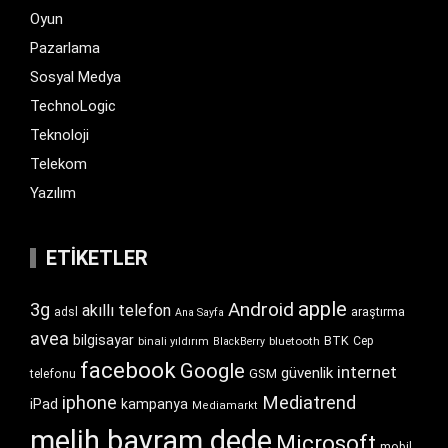
Oyun
Pazarlama
Sosyal Medya
TechnoLogic
Teknoloji
Telekom
Yazılım
ETIKETLER
apple
Android
3g
akıllı telefon
araştırma
adsl
Ana Sayfa
avea
bilgisayar
BTK
bluetooth
Cep
binali yıldırım
BlackBerry
facebook
Google
internet
güvenlik
GSM
telefonu
iphone
Mediatrend
iPad
kampanya
Mediamarkt
melih bayram dede
Microsoft
mobil