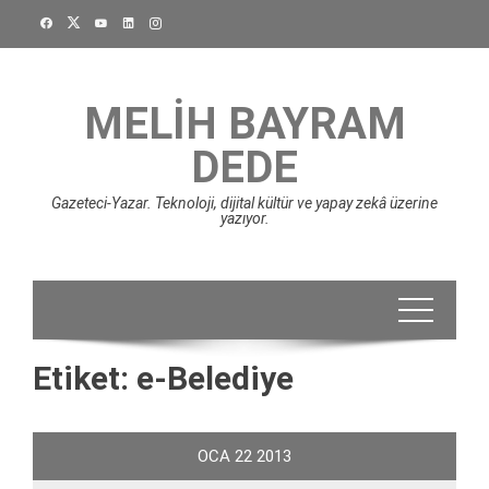
Skip
to
content
MELIH BAYRAM
DEDE
Gazeteci-Yazar. Teknoloji, dijital kültür ve yapay zekâ üzerine
yazıyor.
Etiket:
e-Belediye
OCA
22
2013