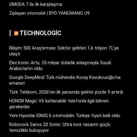
OMODA 7 ile ilk karşılaşma
Zıplayan otomobil | BYD YANGWANG U9
TECHNOLOGIC
Bilişim 500 Araştırması: Sektör gelirleri 1,6 trilyon TL’ye
ulaştı
Electronic Arts, 55 milyar dolarlık anlaşmayla Suudi
Arabistan’ın oldu
Google DeepMind Türk mühendis Koray Kavukcuoğlu’na
emanet
Türk Telekom, 2026’nın ilk yarısında gelirini yüzde 9 artırdı
HONOR Magic V6 katlanabilir telefonla ilgili bilmen
gerekenler
Yeni Hyundai IONIQ 6 otomobilin Türkiye fiyatı belli oldu
Roborock Saros 20 Sonic: Ultra ince tasarım güçlü
temizlikle buluşuyor