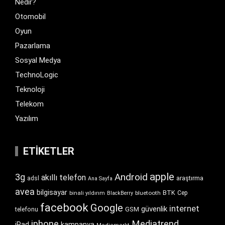
Nedir?
Otomobil
Oyun
Pazarlama
Sosyal Medya
TechnoLogic
Teknoloji
Telekom
Yazılım
ETIKETLER
apple
Android
3g
akıllı telefon
araştırma
adsl
Ana Sayfa
avea
bilgisayar
BTK
bluetooth
Cep
binali yıldırım
BlackBerry
facebook
Google
internet
güvenlik
GSM
telefonu
iphone
Mediatrend
iPad
kampanya