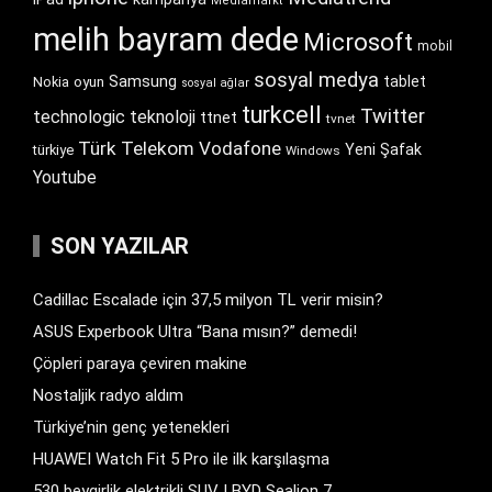
Mediamarkt
melih bayram dede
Microsoft
mobil
sosyal medya
Samsung
tablet
Nokia
oyun
sosyal ağlar
turkcell
Twitter
technologic
teknoloji
ttnet
tvnet
Türk Telekom
Vodafone
Yeni Şafak
türkiye
Windows
Youtube
SON YAZILAR
Cadillac Escalade için 37,5 milyon TL verir misin?
ASUS Experbook Ultra “Bana mısın?” demedi!
Çöpleri paraya çeviren makine
Nostaljik radyo aldım
Türkiye’nin genç yetenekleri
HUAWEI Watch Fit 5 Pro ile ilk karşılaşma
530 beygirlik elektrikli SUV | BYD Sealion 7