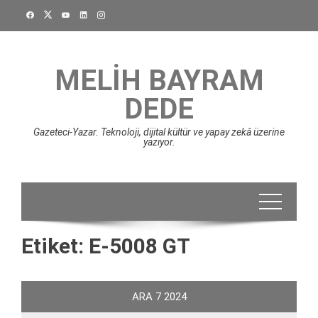
Skip
to
content
MELIH BAYRAM
DEDE
Gazeteci-Yazar. Teknoloji, dijital kültür ve yapay zekâ üzerine
yazıyor.
Etiket:
E-5008 GT
ARA
7
2024