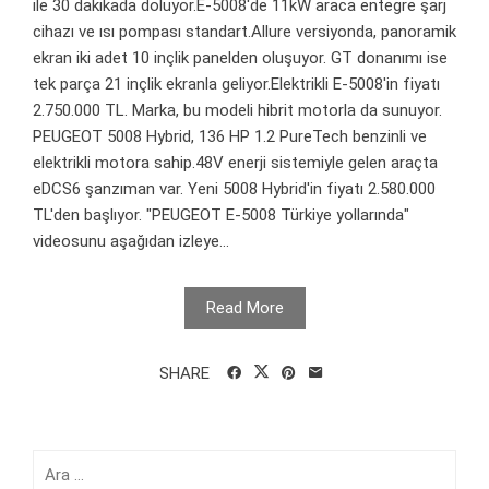
ile 30 dakikada doluyor.E-5008'de 11kW araca entegre şarj
cihazı ve ısı pompası standart.Allure versiyonda, panoramik
ekran iki adet 10 inçlik panelden oluşuyor. GT donanımı ise
tek parça 21 inçlik ekranla geliyor.Elektrikli E-5008'in fiyatı
2.750.000 TL. Marka, bu modeli hibrit motorla da sunuyor.
PEUGEOT 5008 Hybrid, 136 HP 1.2 PureTech benzinli ve
elektrikli motora sahip.48V enerji sistemiyle gelen araçta
eDCS6 şanzıman var. Yeni 5008 Hybrid'in fiyatı 2.580.000
TL'den başlıyor. "PEUGEOT E-5008 Türkiye yollarında"
videosunu aşağıdan izleye...
Read More
SHARE
Arama: