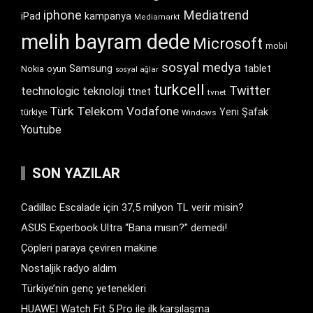
iphone
Mediatrend
iPad
kampanya
Mediamarkt
melih bayram dede
Microsoft
mobil
sosyal medya
Samsung
tablet
Nokia
oyun
sosyal ağlar
turkcell
Twitter
technologic
teknoloji
ttnet
tvnet
Türk Telekom
Vodafone
Yeni Şafak
türkiye
Windows
Youtube
SON YAZILAR
Cadillac Escalade için 37,5 milyon TL verir misin?
ASUS Experbook Ultra “Bana mısın?” demedi!
Çöpleri paraya çeviren makine
Nostaljik radyo aldım
Türkiye’nin genç yetenekleri
HUAWEI Watch Fit 5 Pro ile ilk karşılaşma