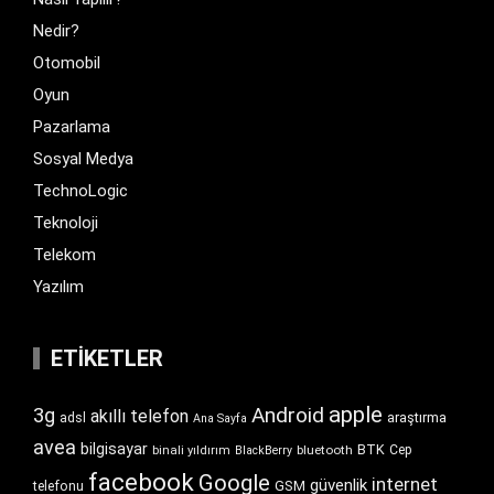
Nedir?
Otomobil
Oyun
Pazarlama
Sosyal Medya
TechnoLogic
Teknoloji
Telekom
Yazılım
ETIKETLER
apple
Android
3g
akıllı telefon
araştırma
adsl
Ana Sayfa
avea
bilgisayar
BTK
bluetooth
Cep
binali yıldırım
BlackBerry
facebook
Google
internet
güvenlik
GSM
telefonu