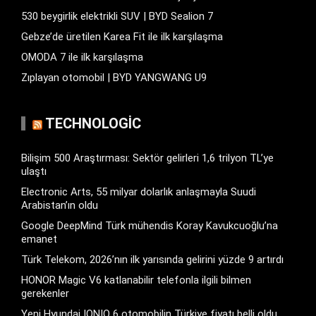
530 beygirlik elektrikli SUV | BYD Sealion 7
Gebze’de üretilen Karea Fit ile ilk karşılaşma
OMODA 7 ile ilk karşılaşma
Zıplayan otomobil | BYD YANGWANG U9
TECHNOLOGIC
Bilişim 500 Araştırması: Sektör gelirleri 1,6 trilyon TL’ye
ulaştı
Electronic Arts, 55 milyar dolarlık anlaşmayla Suudi
Arabistan’ın oldu
Google DeepMind Türk mühendis Koray Kavukcuoğlu’na
emanet
Türk Telekom, 2026’nın ilk yarısında gelirini yüzde 9 artırdı
HONOR Magic V6 katlanabilir telefonla ilgili bilmen
gerekenler
Yeni Hyundai IONIQ 6 otomobilin Türkiye fiyatı belli oldu