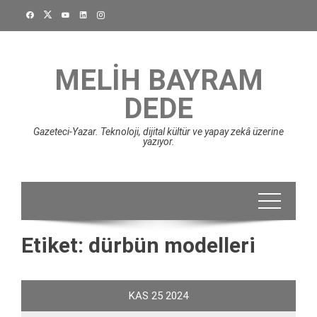
Skip
to
content
MELIH BAYRAM
DEDE
Gazeteci-Yazar. Teknoloji, dijital kültür ve yapay zekâ üzerine
yazıyor.
Etiket:
dürbün modelleri
KAS
25
2024