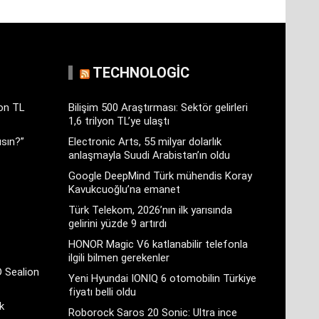
TECHNOLOGIC
yon TL
Bilişim 500 Araştırması: Sektör gelirleri
1,6 trilyon TL’ye ulaştı
sın?”
Electronic Arts, 55 milyar dolarlık
anlaşmayla Suudi Arabistan’ın oldu
Google DeepMind Türk mühendis Koray
Kavukcuoğlu’na emanet
Türk Telekom, 2026’nın ilk yarısında
gelirini yüzde 9 artırdı
HONOR Magic V6 katlanabilir telefonla
ilgili bilmen gerekenler
D Sealion
Yeni Hyundai IONIQ 6 otomobilin Türkiye
fiyatı belli oldu
k
Roborock Saros 20 Sonic: Ultra ince