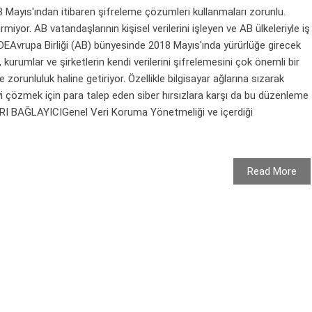
18 Mayıs'ından itibaren şifreleme çözümleri kullanmaları zorunlu.
miyor. AB vatandaşlarının kişisel verilerini işleyen ve AB ülkeleriyle iş
Avrupa Birliği (AB) bünyesinde 2018 Mayıs'ında yürürlüğe girecek
urumlar ve şirketlerin kendi verilerini şifrelemesini çok önemli bir
 zorunluluk haline getiriyor. Özellikle bilgisayar ağlarına sızarak
eyi çözmek için para talep eden siber hırsızlara karşı da bu düzenleme
I BAĞLAYICIGenel Veri Koruma Yönetmeliği ve içerdiği
Read More