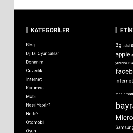
KATEGORILER
ETI
3g
Blog
a
adsl
Dijital Oyuncaklar
apple
Donanim
yıldırım
Bla
face
Güvenlik
İnternet
interne
Kurumsal
Mediamar
Mobil
bay
Nasıl Yapılır?
Nedir?
Micro
Otomobil
Samsun
Oyun