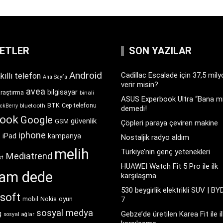
KETLER
SON YAZILAR
Android
Cadillac Escalade için 37,5 mil
kıllı telefon
Ana Sayfa
verir misin?
avea
bilgisayar
araştırma
binali
ASUS Experbook Ultra “Bana mı
BTK
bluetooth
Cep telefonu
ckBerry
demedi!
book
Google
güvenlik
GSM
Çöpleri paraya çeviren makine
iphone
t
iPad
kampanya
Nostaljik radyo aldım
melih
Türkiye’nin genç yetenekleri
Mediatrend
kt
HUAWEI Watch Fit 5 Pro ile ilk
ram dede
karşılaşma
530 beygirlik elektrikli SUV | BY
soft
Nokia
oyun
7
mobil
sosyal medya
g
Gebze’de üretilen Karea Fit ile il
sosyal ağlar