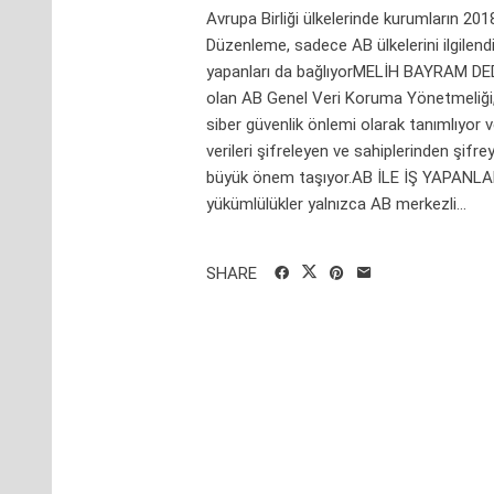
Avrupa Birliği ülkelerinde kurumların 20
Düzenleme, sadece AB ülkelerini ilgilendir
yapanları da bağlıyorMELİH BAYRAM DEDE
olan AB Genel Veri Koruma Yönetmeliği, k
siber güvenlik önlemi olarak tanımlıyor ve
verileri şifreleyen ve sahiplerinden şifr
büyük önem taşıyor.AB İLE İŞ YAPANLAR
yükümlülükler yalnızca AB merkezli...
SHARE