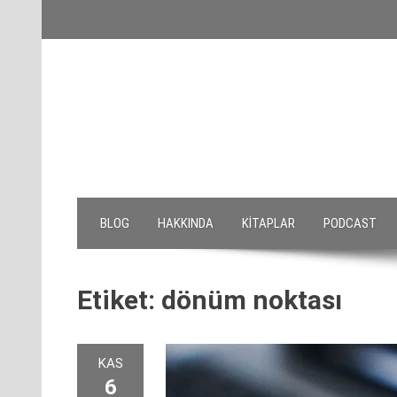
Skip
to
content
BLOG
HAKKINDA
KITAPLAR
PODCAST
Etiket:
dönüm noktası
KAS
6