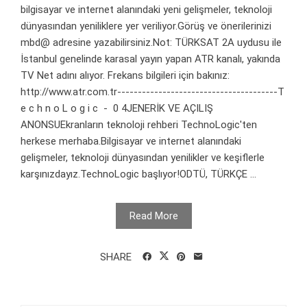
bilgisayar ve internet alanındaki yeni gelişmeler, teknoloji
dünyasından yeniliklere yer veriliyor.Görüş ve önerilerinizi
mbd@ adresine yazabilirsiniz.Not: TÜRKSAT 2A uydusu ile
İstanbul genelinde karasal yayın yapan ATR kanalı, yakında
TV Net adını alıyor. Frekans bilgileri için bakınız:
http://www.atr.com.tr---------------------------------------T
e c h n o L o g i c - 0 4JENERİK VE AÇILIŞ
ANONSUEkranların teknoloji rehberi TechnoLogic'ten
herkese merhaba.Bilgisayar ve internet alanındaki
gelişmeler, teknoloji dünyasından yenilikler ve keşiflerle
karşınızdayız.TechnoLogic başlıyor!ODTÜ, TÜRKÇE ...
Read More
SHARE