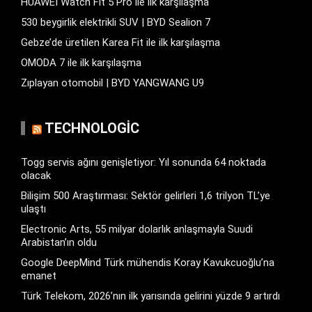
HUAWEI Watch Fit 5 Pro ile ilk karşılaşma
530 beygirlik elektrikli SUV | BYD Sealion 7
Gebze’de üretilen Karea Fit ile ilk karşılaşma
OMODA 7 ile ilk karşılaşma
Zıplayan otomobil | BYD YANGWANG U9
TECHNOLOGIC
Togg servis ağını genişletiyor: Yıl sonunda 64 noktada
olacak
Bilişim 500 Araştırması: Sektör gelirleri 1,6 trilyon TL’ye
ulaştı
Electronic Arts, 55 milyar dolarlık anlaşmayla Suudi
Arabistan’ın oldu
Google DeepMind Türk mühendis Koray Kavukcuoğlu’na
emanet
Türk Telekom, 2026’nın ilk yarısında gelirini yüzde 9 artırdı