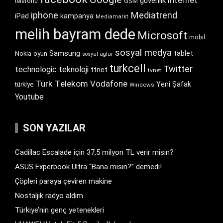
internet
güvenlik
GSM
telefonu
iphone
Mediatrend
iPad
kampanya
Mediamarkt
melih bayram dede
Microsoft
mobil
sosyal medya
Samsung
tablet
Nokia
oyun
sosyal ağlar
turkcell
Twitter
technologic
teknoloji
ttnet
tvnet
Türk Telekom
Vodafone
Yeni Şafak
türkiye
Windows
Youtube
SON YAZILAR
Cadillac Escalade için 37,5 milyon TL verir misin?
ASUS Experbook Ultra “Bana mısın?” demedi!
Çöpleri paraya çeviren makine
Nostaljik radyo aldım
Türkiye’nin genç yetenekleri