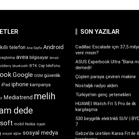
KETLER
SON YAZILAR
Android
Cadillac Escalade için 37,5 mil
kıllı telefon
Ana Sayfa
verir misin?
avea
bilgisayar
araştırma
binali
ASUS Experbook Ultra “Bana mı
BTK
bluetooth
Cep telefonu
ckBerry
demedi!
book
Google
güvenlik
GSM
Çöpleri paraya çeviren makine
iphone
t
iPad
kampanya
Nostaljik radyo aldım
melih
Türkiye’nin genç yetenekleri
Mediatrend
kt
HUAWEI Watch Fit 5 Pro ile ilk
ram dede
karşılaşma
530 beygirlik elektrikli SUV | BY
soft
Nokia
oyun
7
mobil
sosyal medya
g
Gebze’de üretilen Karea Fit ile il
sosyal ağlar