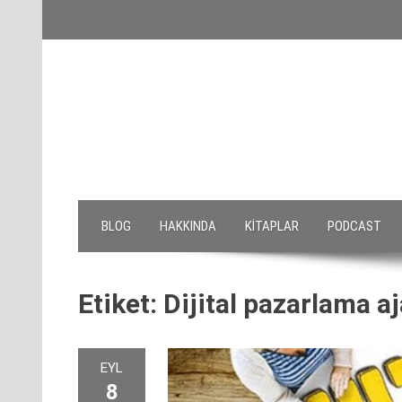
Skip
to
content
BLOG
HAKKINDA
KITAPLAR
PODCAST
Etiket:
Dijital pazarlama a
EYL
8