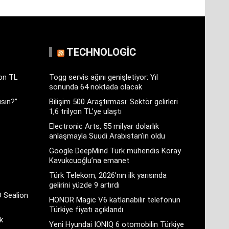
TECHNOLOGIC
yon TL
Togg servis ağını genişletiyor: Yıl
sonunda 64 noktada olacak
sın?”
Bilişim 500 Araştırması: Sektör gelirleri
1,6 trilyon TL’ye ulaştı
Electronic Arts, 55 milyar dolarlık
anlaşmayla Suudi Arabistan’ın oldu
Google DeepMind Türk mühendis Koray
Kavukcuoğlu’na emanet
Türk Telekom, 2026’nın ilk yarısında
gelirini yüzde 9 artırdı
D Sealion
HONOR Magic V6 katlanabilir telefonun
Türkiye fiyatı açıklandı
k
Yeni Hyundai IONIQ 6 otomobilin Türkiye