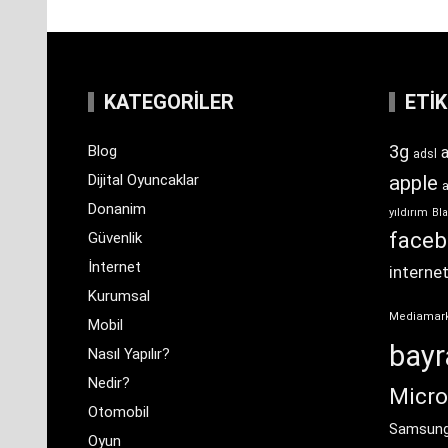
KATEGORILER
ETI
3g
Blog
a
adsl
Dijital Oyuncaklar
apple
Donanim
yıldırım
Bla
face
Güvenlik
İnternet
interne
Kurumsal
Mediamar
Mobil
bay
Nasıl Yapılır?
Nedir?
Micro
Otomobil
Samsun
Oyun