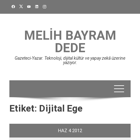
Skip
to
content
MELIH BAYRAM
DEDE
Gazeteci-Yazar. Teknoloji, dijital kültür ve yapay zekâ üzerine
yazıyor.
Etiket:
Dijital Ege
HAZ
4
2012