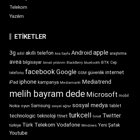
Telekom
Yazılım
ETIKETLER
apple
Android
3g
akıllı telefon
araştırma
adsl
Ana Sayfa
avea
bilgisayar
BTK
bluetooth
Cep
binali yıldırım
BlackBerry
facebook
Google
internet
güvenlik
GSM
telefonu
iphone
Mediatrend
iPad
kampanya
Mediamarkt
melih bayram dede
Microsoft
mobil
sosyal medya
Samsung
tablet
Nokia
oyun
sosyal ağlar
turkcell
Twitter
technologic
teknoloji
ttnet
tvnet
Türk Telekom
Vodafone
Yeni Şafak
türkiye
Windows
Youtube