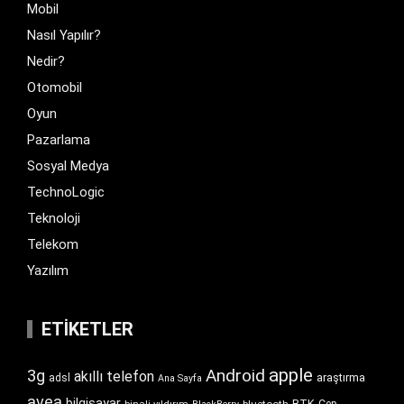
Mobil
Nasıl Yapılır?
Nedir?
Otomobil
Oyun
Pazarlama
Sosyal Medya
TechnoLogic
Teknoloji
Telekom
Yazılım
ETIKETLER
apple
Android
3g
akıllı telefon
araştırma
adsl
Ana Sayfa
avea
bilgisayar
BTK
bluetooth
Cep