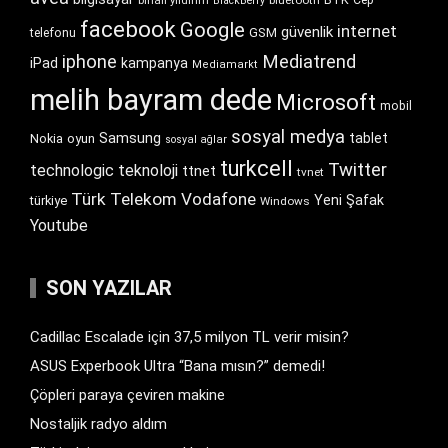
binali yıldırım
BlackBerry
facebook
Google
internet
güvenlik
GSM
telefonu
iphone
Mediatrend
iPad
kampanya
Mediamarkt
melih bayram dede
Microsoft
mobil
sosyal medya
Samsung
tablet
Nokia
oyun
sosyal ağlar
turkcell
Twitter
technologic
teknoloji
ttnet
tvnet
Türk Telekom
Vodafone
Yeni Şafak
türkiye
Windows
Youtube
SON YAZILAR
Cadillac Escalade için 37,5 milyon TL verir misin?
ASUS Experbook Ultra “Bana mısın?” demedi!
Çöpleri paraya çeviren makine
Nostaljik radyo aldım