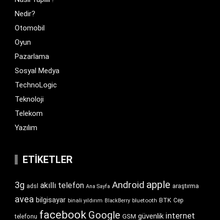
Nedir?
Otomobil
Oyun
Pazarlama
Sosyal Medya
TechnoLogic
Teknoloji
Telekom
Yazılım
ETIKETLER
apple
Android
3g
akıllı telefon
araştırma
adsl
Ana Sayfa
avea
bilgisayar
BTK
bluetooth
Cep
binali yıldırım
BlackBerry
facebook
Google
internet
güvenlik
GSM
telefonu