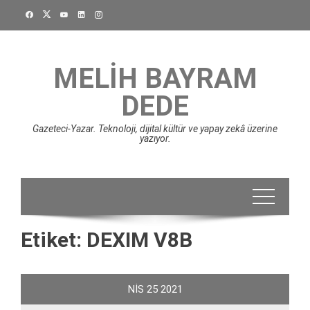
Skip
to
content
MELIH BAYRAM
DEDE
Gazeteci-Yazar. Teknoloji, dijital kültür ve yapay zekâ üzerine
yazıyor.
Etiket:
DEXIM V8B
NIS
25
2021