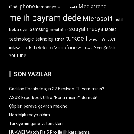
iphone
Mediatrend
iPad
kampanya
Mediamarkt
melih bayram dede
Microsoft
mobil
sosyal medya
Samsung
tablet
Nokia
oyun
sosyal ağlar
turkcell
Twitter
technologic
teknoloji
ttnet
tvnet
Türk Telekom
Vodafone
Yeni Şafak
türkiye
Windows
Youtube
SON YAZILAR
Cadillac Escalade için 37,5 milyon TL verir misin?
ASUS Experbook Ultra “Bana mısın?” demedi!
Çöpleri paraya çeviren makine
Nostaljik radyo aldım
Türkiye’nin genç yetenekleri
HUAWEI Watch Fit 5 Pro ile ilk karşılaşma