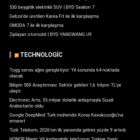
530 beygirlik elektrikli SUV | BYD Sealion 7
Gebze’de üretilen Karea Fit ile ilk karşılaşma
OMODA 7 ile ilk karşılaşma
Zıplayan otomobil | BYD YANGWANG U9
TECHNOLOGIC
Togg servis ağını genişletiyor: Yıl sonunda 64 noktada
olacak
Bilişim 500 Araştırması: Sektör gelirleri 1,6 trilyon TL’ye
ulaştı
Electronic Arts, 55 milyar dolarlık anlaşmayla Suudi
Arabistan’ın oldu
Google DeepMind Türk mühendis Koray Kavukcuoğlu’na
emanet
Türk Telekom, 2026’nın ilk yarısında gelirini yüzde 9 artırdı
HONOR Magic V6 katlanabilir telefonun Türkiye fiyatı