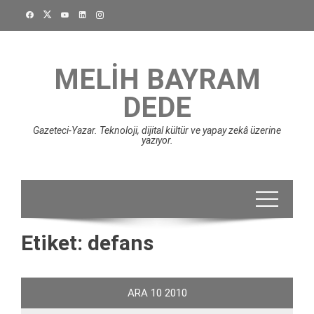
Skip
to
content
MELIH BAYRAM
DEDE
Gazeteci-Yazar. Teknoloji, dijital kültür ve yapay zekâ üzerine
yazıyor.
Etiket:
defans
ARA
10
2010