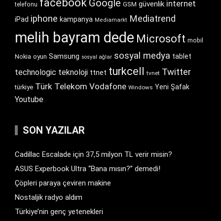
facebook
Google
internet
güvenlik
GSM
telefonu
iphone
Mediatrend
iPad
kampanya
Mediamarkt
melih bayram dede
Microsoft
mobil
sosyal medya
Samsung
tablet
Nokia
oyun
sosyal ağlar
turkcell
Twitter
technologic
teknoloji
ttnet
tvnet
Türk Telekom
Vodafone
Yeni Şafak
türkiye
Windows
Youtube
SON YAZILAR
Cadillac Escalade için 37,5 milyon TL verir misin?
ASUS Experbook Ultra “Bana mısın?” demedi!
Çöpleri paraya çeviren makine
Nostaljik radyo aldım
Türkiye’nin genç yetenekleri