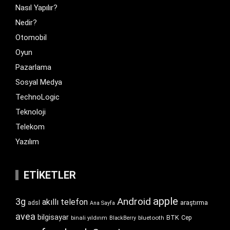
Nasıl Yapılır?
Nedir?
Otomobil
Oyun
Pazarlama
Sosyal Medya
TechnoLogic
Teknoloji
Telekom
Yazılım
ETIKETLER
apple
Android
3g
akıllı telefon
araştırma
adsl
Ana Sayfa
avea
bilgisayar
BTK
bluetooth
Cep
binali yıldırım
BlackBerry